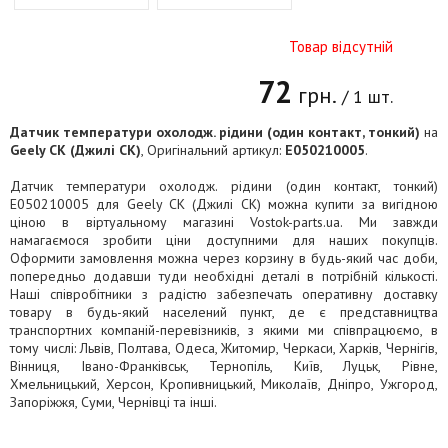
Товар відсутній
72
грн.
/ 1 шт.
Датчик температури охолодж. рідини (один контакт, тонкий)
на
Geely CK (Джилі СК)
, Оригінальний артикул:
E050210005
.
Датчик температури охолодж. рідини (один контакт, тонкий)
E050210005 для Geely CK (Джилі СК) можна купити за вигідною
ціною в віртуальному магазині Vostok-parts.ua. Ми завжди
намагаємося зробити ціни доступними для наших покупців.
Оформити замовлення можна через корзину в будь-який час доби,
попередньо додавши туди необхідні деталі в потрібній кількості.
Наші співробітники з радістю забезпечать оперативну доставку
товару в будь-який населений пункт, де є представництва
транспортних компаній-перевізників, з якими ми співпрацюємо, в
тому числі: Львів, Полтава, Одеса, Житомир, Черкаси, Харків, Чернігів,
Вінниця, Івано-Франківськ, Тернопіль, Київ, Луцьк, Рівне,
Хмельницький, Херсон, Кропивницький, Миколаїв, Дніпро, Ужгород,
Запоріжжя, Суми, Чернівці та інші.