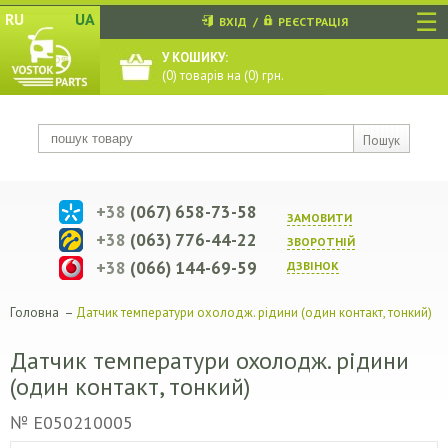
☰
RU
UA
ВХІД
/
РЕЄСТРАЦІЯ
У КОШИКУ:
(
0
) товарів на (
0
) грн.
Пошук
+38
(067) 658-73-58
ЗАМОВИТИ
+38
(063) 776-44-22
ЗВОРОТНIЙ
+38
(066) 144-69-59
ДЗВIНОК
Головна
–
Датчик температури охолодж. рідини (один контакт, тонкий)
Датчик температури охолодж. рідини
(один контакт, тонкий)
№ E050210005