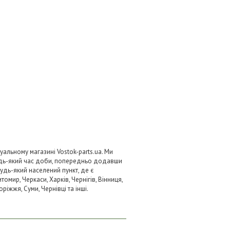
альному магазині Vostok-parts.ua. Ми
удь-який час доби, попередньо додавши
будь-який населений пункт, де є
омир, Черкаси, Харків, Чернігів, Вінниця,
ріжжя, Суми, Чернівці та інші.