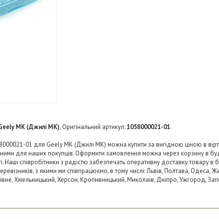
Geely MK (Джилі МК)
, Оригінальний артикул:
1058000021-01
.
8000021-01 для Geely MK (Джилі МК) можна купити за вигідною ціною в вірту
пними для наших покупців. Оформити замовлення можна через корзину в б
ті. Наші співробітники з радістю забезпечать оперативну доставку товару в 
візників, з якими ми співпрацюємо, в тому числі: Львів, Полтава, Одеса, Жит
 Рівне, Хмельницький, Херсон, Кропивницький, Миколаїв, Дніпро, Ужгород, Запо