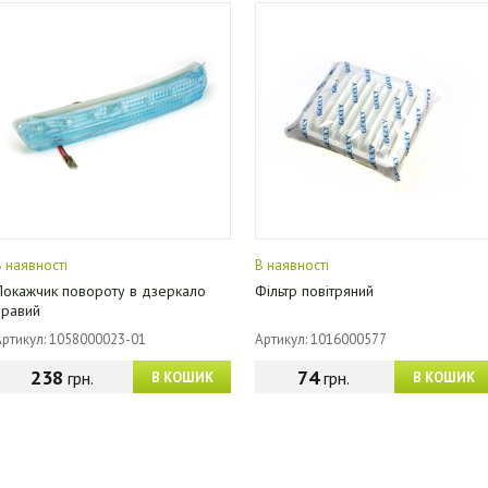
В наявності
В наявності
Покажчик повороту в дзеркало
Фільтр повітряний
правий
Артикул: 1058000023-01
Артикул: 1016000577
238
74
грн.
грн.
В КОШИК
В КОШИК