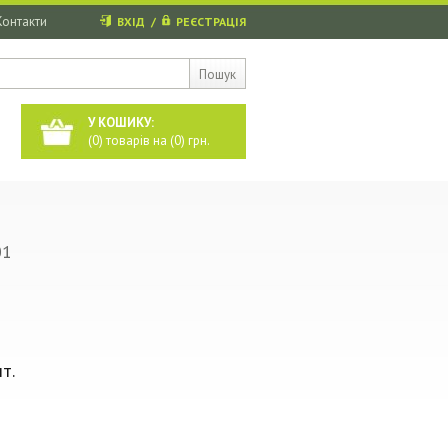
Контакти
ВХІД
/
РЕЄСТРАЦІЯ
Пошук
У КОШИКУ:
(
0
) товарів на (
0
) грн.
01
т.