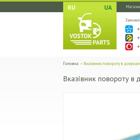
RU
UA
Магазин
Замовл
Головна
–
Вказівник повороту в дзеркал
Вказівник повороту в 