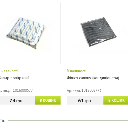
В наявності
В наявності
Фільтр повітряний
Фільтр салону (кондиціонера)
Артикул: 1016000577
Артикул: 1018002773
74
61
грн.
грн.
В КОШИК
В КОШИК
ТЬ: