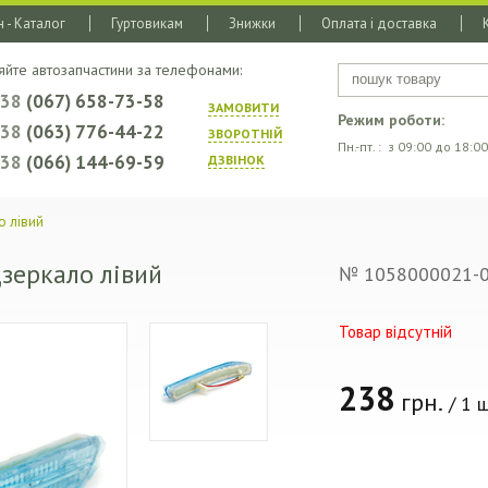
 - Каталог
Гуртовикам
Знижки
Оплата і доставка
яйте автозапчастини за телефонами:
+38
(067) 658-73-58
ЗАМОВИТИ
Режим роботи:
+38
(063) 776-44-22
ЗВОРОТНIЙ
Пн.-пт. : з 09:00 до 18:00
+38
(066) 144-69-59
ДЗВIНОК
о лівий
дзеркало лівий
№ 1058000021-
Товар відсутній
238
грн.
/ 1 ш