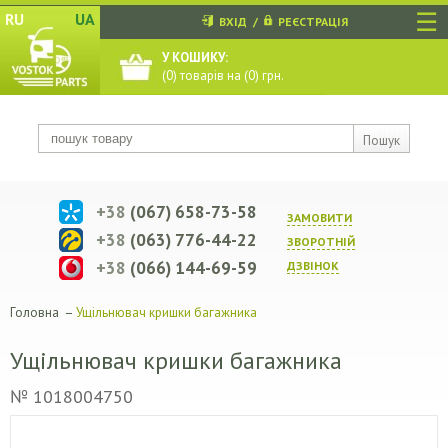
☰
RU
UA
ВХІД
/
РЕЄСТРАЦІЯ
У КОШИКУ:
(
0
) товарів на (
0
) грн.
Пошук
+38
(067) 658-73-58
ЗАМОВИТИ
+38
(063) 776-44-22
ЗВОРОТНIЙ
+38
(066) 144-69-59
ДЗВIНОК
Головна
–
Ущільнювач кришки багажника
Ущільнювач кришки багажника
№ 1018004750