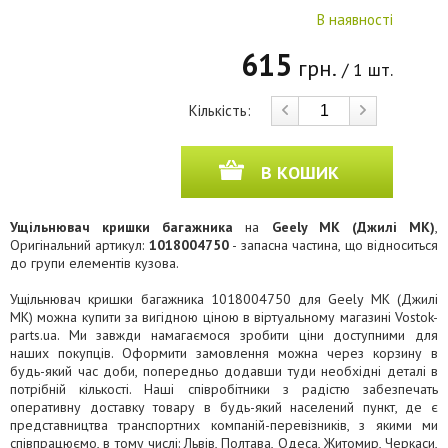
В наявності
615
грн.
/ 1 шт.
Кількість:
В КОШИК
Ущільнювач кришки багажника
на
Geely MK (Джилі МК)
,
Оригінальний артикул:
1018004750
- запасна частина, що відноситься
до групи елементів кузова.
Ущільнювач кришки багажника 1018004750 для Geely MK (Джилі
МК) можна купити за вигідною ціною в віртуальному магазині Vostok-
parts.ua. Ми завжди намагаємося зробити ціни доступними для
наших покупців. Оформити замовлення можна через корзину в
будь-який час доби, попередньо додавши туди необхідні деталі в
потрібній кількості. Наші співробітники з радістю забезпечать
оперативну доставку товару в будь-який населений пункт, де є
представництва транспортних компаній-перевізників, з якими ми
співпрацюємо, в тому числі: Львів, Полтава, Одеса, Житомир, Черкаси,