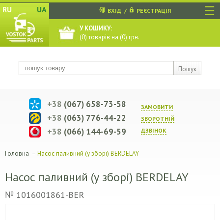
☰
RU
UA
ВХІД
/
РЕЄСТРАЦІЯ
У КОШИКУ:
(
0
) товарів на (
0
) грн.
Пошук
+38
(067) 658-73-58
ЗАМОВИТИ
+38
(063) 776-44-22
ЗВОРОТНIЙ
+38
(066) 144-69-59
ДЗВIНОК
Головна
–
Насос паливний (у зборі) BERDELAY
Насос паливний (у зборі) BERDELAY
№ 1016001861-BER