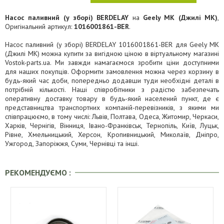
Насос паливний (у зборі) BERDELAY
на
Geely MK (Джилі МК)
,
Оригінальний артикул:
1016001861-BER
.
Насос паливний (у зборі) BERDELAY 1016001861-BER для Geely MK
(Джилі МК) можна купити за вигідною ціною в віртуальному магазині
Vostok-parts.ua. Ми завжди намагаємося зробити ціни доступними
для наших покупців. Оформити замовлення можна через корзину в
будь-який час доби, попередньо додавши туди необхідні деталі в
потрібній кількості. Наші співробітники з радістю забезпечать
оперативну доставку товару в будь-який населений пункт, де є
представництва транспортних компаній-перевізників, з якими ми
співпрацюємо, в тому числі: Львів, Полтава, Одеса, Житомир, Черкаси,
Харків, Чернігів, Вінниця, Івано-Франківськ, Тернопіль, Київ, Луцьк,
Рівне, Хмельницький, Херсон, Кропивницький, Миколаїв, Дніпро,
Ужгород, Запоріжжя, Суми, Чернівці та інші.
РЕКОМЕНДУЄМО :