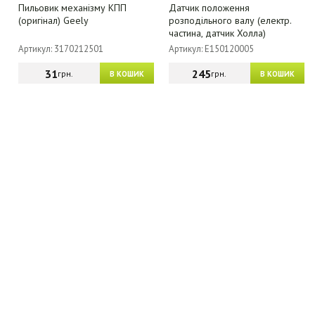
Пильовик механізму КПП
Датчик положення
(оригінал) Geely
розподільного валу (електр.
частина, датчик Холла)
Артикул: 3170212501
Артикул: E150120005
31
245
грн.
грн.
В КОШИК
В КОШИК
МАГАЗИН - КАТАЛОГ