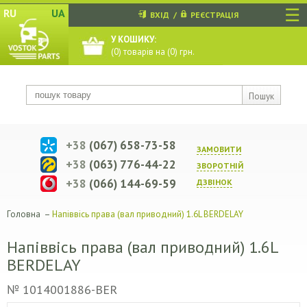
☰
RU
UA
ВХІД
/
РЕЄСТРАЦІЯ
У КОШИКУ:
(
0
) товарів на (
0
) грн.
Пошук
+38
(067) 658-73-58
ЗАМОВИТИ
+38
(063) 776-44-22
ЗВОРОТНIЙ
+38
(066) 144-69-59
ДЗВIНОК
Головна
–
Напіввісь права (вал приводний) 1.6L BERDELAY
Напіввісь права (вал приводний) 1.6L
BERDELAY
№ 1014001886-BER