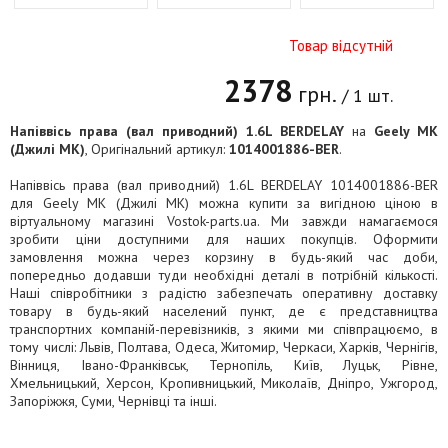
Товар відсутній
2378
грн.
/ 1 шт.
Напіввісь права (вал приводний) 1.6L BERDELAY
на
Geely MK
(Джилі МК)
, Оригінальний артикул:
1014001886-BER
.
Напіввісь права (вал приводний) 1.6L BERDELAY 1014001886-BER
для Geely MK (Джилі МК) можна купити за вигідною ціною в
віртуальному магазині Vostok-parts.ua. Ми завжди намагаємося
зробити ціни доступними для наших покупців. Оформити
замовлення можна через корзину в будь-який час доби,
попередньо додавши туди необхідні деталі в потрібній кількості.
Наші співробітники з радістю забезпечать оперативну доставку
товару в будь-який населений пункт, де є представництва
транспортних компаній-перевізників, з якими ми співпрацюємо, в
тому числі: Львів, Полтава, Одеса, Житомир, Черкаси, Харків, Чернігів,
Вінниця, Івано-Франківськ, Тернопіль, Київ, Луцьк, Рівне,
Хмельницький, Херсон, Кропивницький, Миколаїв, Дніпро, Ужгород,
Запоріжжя, Суми, Чернівці та інші.