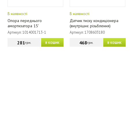
В наявності
В наявності
Опора переднього
Датчик тиску кондиціонера
амортизатора 15'
(внутрішнє різьблення)
Артикул: 1014001713-1
Артикул: 1708603180
281
468
грн.
грн.
В КОШИК
В КОШИК