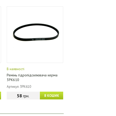
В наявності
Ремінь гідропідсилювача керма
3PK610
Артикул: 3PK610
58
грн.
В КОШИК