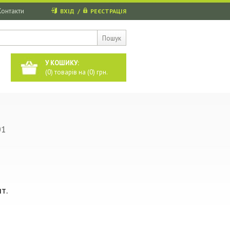
Контакти
ВХІД
/
РЕЄСТРАЦІЯ
Пошук
У КОШИКУ:
(
0
) товарів на (
0
) грн.
01
т.