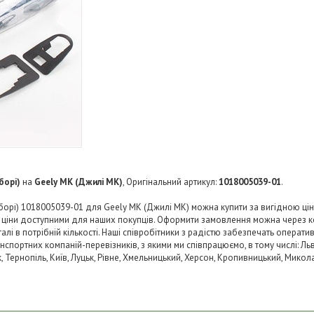
борі)
на
Geely MK (Джилі МК)
, Оригінальний артикул:
1018005039-01
.
зборі) 1018005039-01 для Geely MK (Джилі МК) можна купити за вигідною цін
и ціни доступними для наших покупців. Оформити замовлення можна через к
і в потрібній кількості. Наші співробітники з радістю забезпечать операти
нспортних компаній-перевізників, з якими ми співпрацюємо, в тому числі: Льв
ьк, Тернопіль, Київ, Луцьк, Рівне, Хмельницький, Херсон, Кропивницький, Микол