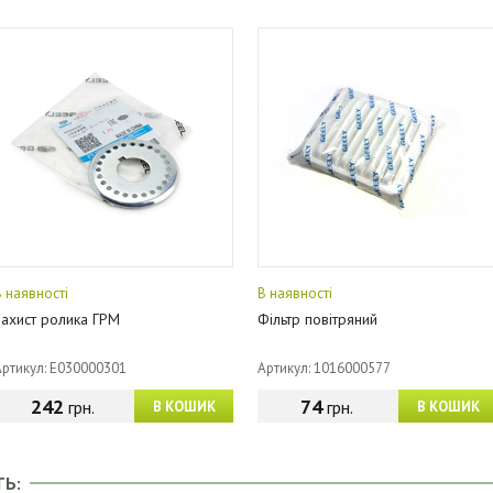
В наявності
В наявності
Захист ролика ГРМ
Фільтр повітряний
Артикул: E030000301
Артикул: 1016000577
242
74
грн.
грн.
В КОШИК
В КОШИК
ТЬ: