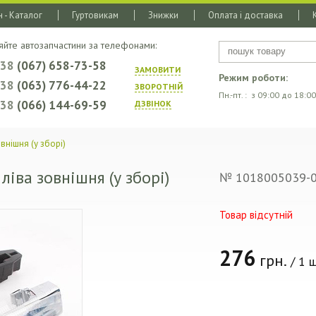
 - Каталог
Гуртовикам
Знижки
Оплата і доставка
яйте автозапчастини за телефонами:
+38
(067) 658-73-58
ЗАМОВИТИ
Режим роботи:
+38
(063) 776-44-22
ЗВОРОТНIЙ
Пн.-пт. : з 09:00 до 18:00
+38
(066) 144-69-59
ДЗВIНОК
внішня (у зборі)
ліва зовнішня (у зборі)
№ 1018005039-
Товар відсутній
276
грн.
/ 1 ш