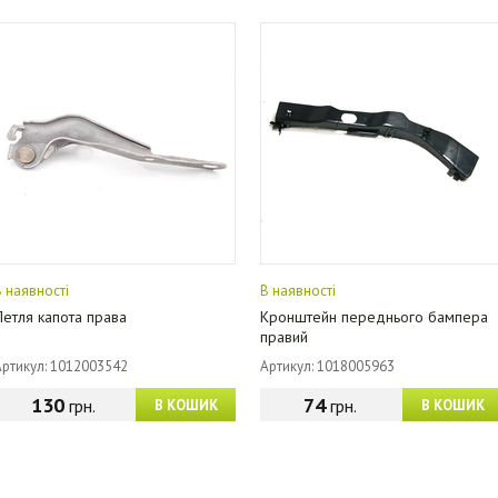
В наявності
В наявності
Петля капота права
Кронштейн переднього бампера
правий
Артикул: 1012003542
Артикул: 1018005963
130
74
грн.
грн.
В КОШИК
В КОШИК