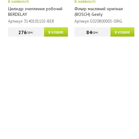
В наявності
В наявності
Циліндр зчеплення робочий
Фільтр масляний оригінал
BERDELAY
(BOSCH) Geely
Артикул: 3140101102-BER
Артикул: E020800005-ORIG
276
84
грн.
грн.
В КОШИК
В КОШИК
МАГАЗИН - КАТАЛОГ