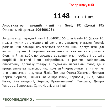
Товар відсутній
1148
грн.
/ 1 шт.
Амортизатор передній лівий
на
Geely FC (Джилі FC)
,
Оригінальний артикул:
1064001256
.
Амортизатор передній лівий 1064001256 для Geely FC (Джилі FC)
можна купити за вигідною ціною в віртуальному магазині Vostok-
parts.ua. Ми завжди намагаємося зробити ціни доступними для
наших покупців. Оформити замовлення можна через корзину в
будь-який час доби, попередньо додавши туди необхідні деталі в
потрібній кількості. Наші співробітники з радістю забезпечать
оперативну доставку товару в будь-який населений пункт, де є
представництва транспортних компаній-перевізників, з якими ми
співпрацюємо, в тому числі: Львів, Полтава, Одеса, Житомир, Черкаси,
Харків, Чернігів, Вінниця, Івано-Франківськ, Тернопіль, Київ, Луцьк,
Рівне, Хмельницький, Херсон, Кропивницький, Миколаїв, Дніпро,
Ужгород, Запоріжжя, Суми, Чернівці та інші.
РЕКОМЕНДУЄМО :