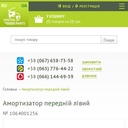
☰
RU
UA
ВХІД
/
РЕЄСТРАЦІЯ
У КОШИКУ:
(
0
) товарів на (
0
) грн.
Пошук
+38
(067) 658-73-58
ЗАМОВИТИ
+38
(063) 776-44-22
ЗВОРОТНIЙ
+38
(066) 144-69-59
ДЗВIНОК
Головна
–
Амортизатор передній лівий
Амортизатор передній лівий
№ 1064001256