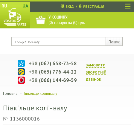
☰
RU
UA
ВХІД
/
РЕЄСТРАЦІЯ
У КОШИКУ:
(
0
) товарів на (
0
) грн.
Пошук
+38
(067) 658-73-58
ЗАМОВИТИ
+38
(063) 776-44-22
ЗВОРОТНIЙ
+38
(066) 144-69-59
ДЗВIНОК
Головна
–
Півкільце колінвалу
Півкільце колінвалу
№ 1136000016