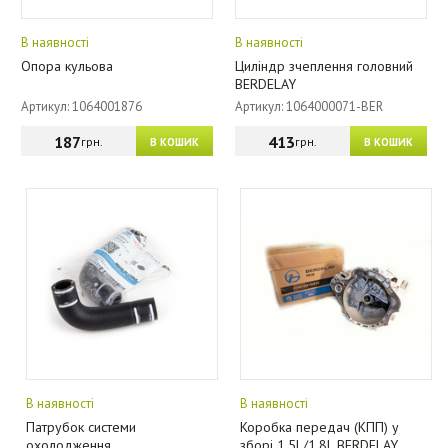
В наявності
В наявності
Опора кульова
Циліндр зчеплення головний
BERDELAY
Артикул: 1064001876
Артикул: 1064000071-BER
187
413
грн.
грн.
В КОШИК
В КОШИК
В наявності
В наявності
Патрубок системи
Коробка передач (КПП) у
охолодження
зборі 1.5L/1.8L BERDELAY