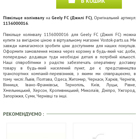
В КОШИК
Півкільце колінвалу
на
Geely FC (Джилі FC)
, Оригінальний артикул:
1136000016
.
Півкільце колінвалу 1136000016 для Geely FC (Джилі FC) можна
купити за вигідною ціною в віртуальному магазині Vostok-parts.ua. Ми
завжди намагаємося зробити ціни доступними для наших покупців.
Оформити замовлення можна через корзину в будь-який час доби,
попередньо додавши туди необхідні деталі в потрібній кількості.
Наші співробітники з радістю забезпечать оперативну доставку
товару в будь-який населений пункт, де є представництва
транспортних компаній-перевізників, з якими ми співпрацюємо, в
тому числі: Львів, Полтава, Одеса, Житомир, Черкаси, Харків, Чернігів,
Вінниця, Івано-Франківськ, Тернопіль, Київ, Луцьк, Рівне,
Хмельницький, Херсон, Кропивницький, Миколаїв, Дніпро, Ужгород,
Запоріжжя, Суми, Чернівці та інші.
РЕКОМЕНДУЄМО :