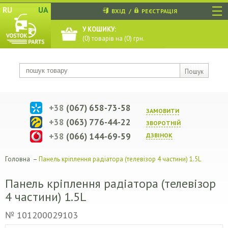
☰
RU
UA
ВХІД
/
РЕЄСТРАЦІЯ
У КОШИКУ:
(
0
) товарів на (
0
) грн.
Пошук
+38
(067) 658-73-58
ЗАМОВИТИ
+38
(063) 776-44-22
ЗВОРОТНIЙ
+38
(066) 144-69-59
ДЗВIНОК
Головна
–
Панель кріплення радіатора (телевізор 4 частини) 1.5L
Панель кріплення радіатора (телевізор
4 частини) 1.5L
№ 101200029103