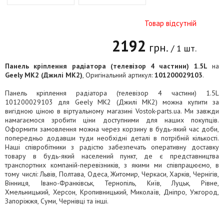
Товар відсутній
2192
грн.
/ 1 шт.
Панель кріплення радіатора (телевізор 4 частини) 1.5L
на
Geely MK2 (Джилі МК2)
, Оригінальний артикул:
101200029103
.
Панель кріплення радіатора (телевізор 4 частини) 1.5L
101200029103 для Geely MK2 (Джилі МК2) можна купити за
вигідною ціною в віртуальному магазині Vostok-parts.ua. Ми завжди
намагаємося зробити ціни доступними для наших покупців.
Оформити замовлення можна через корзину в будь-який час доби,
попередньо додавши туди необхідні деталі в потрібній кількості.
Наші співробітники з радістю забезпечать оперативну доставку
товару в будь-який населений пункт, де є представництва
транспортних компаній-перевізників, з якими ми співпрацюємо, в
тому числі: Львів, Полтава, Одеса, Житомир, Черкаси, Харків, Чернігів,
Вінниця, Івано-Франківськ, Тернопіль, Київ, Луцьк, Рівне,
Хмельницький, Херсон, Кропивницький, Миколаїв, Дніпро, Ужгород,
Запоріжжя, Суми, Чернівці та інші.