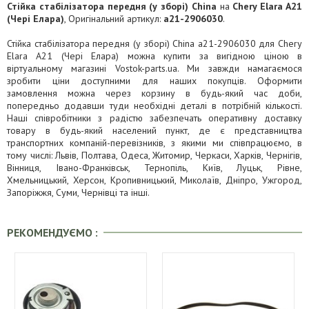
Стійка стабілізатора передня (у зборі) China
на
Chery Elara A21
(Чері Елара)
, Оригінальний артикул:
a21-2906030
.
Стійка стабілізатора передня (у зборі) China a21-2906030 для Chery
Elara A21 (Чері Елара) можна купити за вигідною ціною в
віртуальному магазині Vostok-parts.ua. Ми завжди намагаємося
зробити ціни доступними для наших покупців. Оформити
замовлення можна через корзину в будь-який час доби,
попередньо додавши туди необхідні деталі в потрібній кількості.
Наші співробітники з радістю забезпечать оперативну доставку
товару в будь-який населений пункт, де є представництва
транспортних компаній-перевізників, з якими ми співпрацюємо, в
тому числі: Львів, Полтава, Одеса, Житомир, Черкаси, Харків, Чернігів,
Вінниця, Івано-Франківськ, Тернопіль, Київ, Луцьк, Рівне,
Хмельницький, Херсон, Кропивницький, Миколаїв, Дніпро, Ужгород,
Запоріжжя, Суми, Чернівці та інші.
РЕКОМЕНДУЄМО :