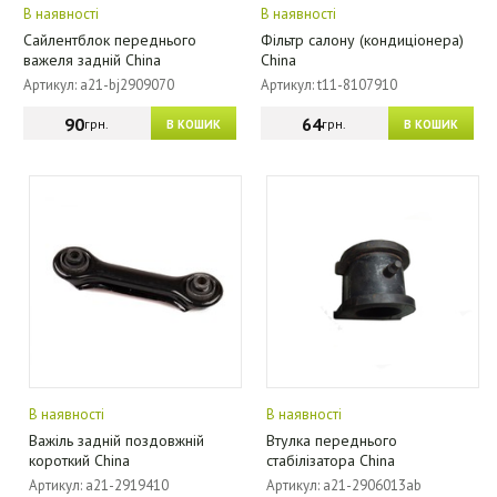
В наявності
В наявності
Сайлентблок переднього
Фільтр салону (кондиціонера)
важеля задній China
China
Артикул: a21-bj2909070
Артикул: t11-8107910
90
64
грн.
грн.
В КОШИК
В КОШИК
В наявності
В наявності
Важіль задній поздовжній
Втулка переднього
короткий China
стабілізатора China
Артикул: a21-2919410
Артикул: a21-2906013ab