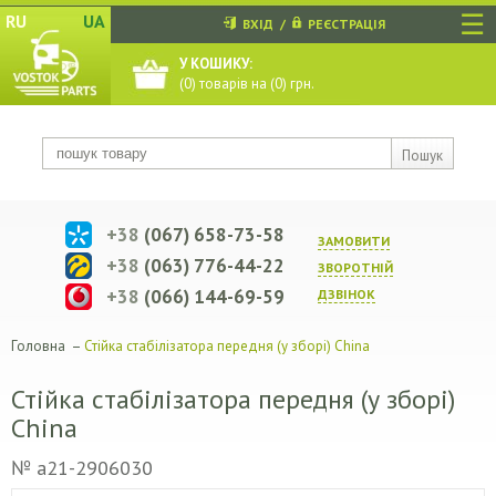
☰
RU
UA
ВХІД
/
РЕЄСТРАЦІЯ
У КОШИКУ:
(
0
) товарів на (
0
) грн.
Пошук
+38
(067) 658-73-58
ЗАМОВИТИ
+38
(063) 776-44-22
ЗВОРОТНIЙ
+38
(066) 144-69-59
ДЗВIНОК
Головна
–
Стійка стабілізатора передня (у зборі) China
Стійка стабілізатора передня (у зборі)
China
№ a21-2906030