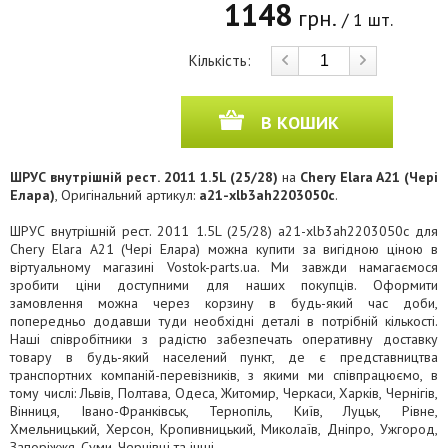
1148
грн.
/ 1 шт.
Кількість:
В КОШИК
ШРУС внутрішній рест. 2011 1.5L (25/28)
на
Chery Elara A21 (Чері
Елара)
, Оригінальний артикул:
a21-xlb3ah2203050c
.
ШРУС внутрішній рест. 2011 1.5L (25/28) a21-xlb3ah2203050c для
Chery Elara A21 (Чері Елара) можна купити за вигідною ціною в
віртуальному магазині Vostok-parts.ua. Ми завжди намагаємося
зробити ціни доступними для наших покупців. Оформити
замовлення можна через корзину в будь-який час доби,
попередньо додавши туди необхідні деталі в потрібній кількості.
Наші співробітники з радістю забезпечать оперативну доставку
товару в будь-який населений пункт, де є представництва
транспортних компаній-перевізників, з якими ми співпрацюємо, в
тому числі: Львів, Полтава, Одеса, Житомир, Черкаси, Харків, Чернігів,
Вінниця, Івано-Франківськ, Тернопіль, Київ, Луцьк, Рівне,
Хмельницький, Херсон, Кропивницький, Миколаїв, Дніпро, Ужгород,
Запоріжжя, Суми, Чернівці та інші.