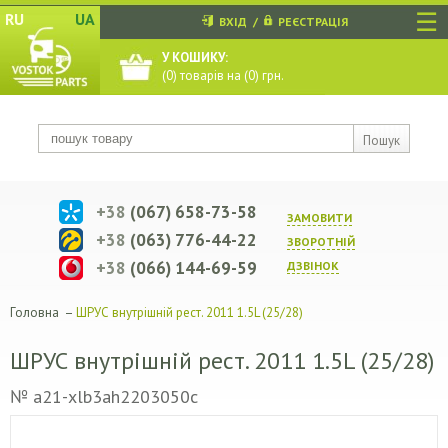
☰
RU
UA
ВХІД
/
РЕЄСТРАЦІЯ
У КОШИКУ:
(
0
) товарів на (
0
) грн.
Пошук
+38
(067) 658-73-58
ЗАМОВИТИ
+38
(063) 776-44-22
ЗВОРОТНIЙ
+38
(066) 144-69-59
ДЗВIНОК
Головна
–
ШРУС внутрішній рест. 2011 1.5L (25/28)
ШРУС внутрішній рест. 2011 1.5L (25/28)
№ a21-xlb3ah2203050c