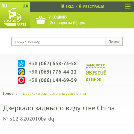
☰
RU
UA
ВХІД
/
РЕЄСТРАЦІЯ
У КОШИКУ:
(
0
) товарів на (
0
) грн.
Пошук
+38
(067) 658-73-58
ЗАМОВИТИ
+38
(063) 776-44-22
ЗВОРОТНIЙ
+38
(066) 144-69-59
ДЗВIНОК
Головна
–
Дзеркало заднього виду ліве China
Дзеркало заднього виду ліве China
№ s12-8202010ba-dq