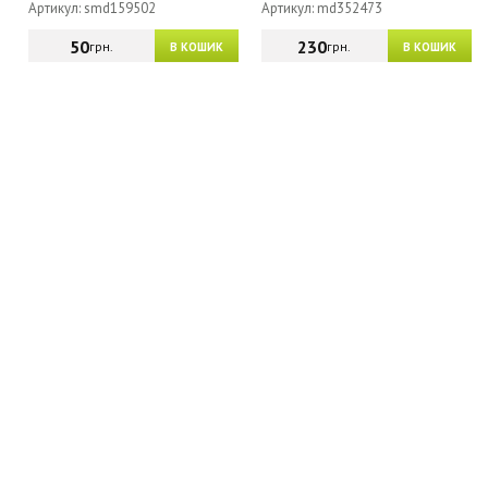
Артикул: smd159502
Артикул: md352473
50
230
грн.
грн.
В КОШИК
В КОШИК
МАГАЗИН - КАТАЛОГ
ГУРТОВИКАМ