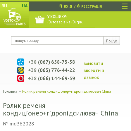
☰
RU
UA
ВХІД
/
РЕЄСТРАЦІЯ
У КОШИКУ:
(
0
) товарів на (
0
) грн.
Пошук
+38
(067) 658-73-58
ЗАМОВИТИ
+38
(063) 776-44-22
ЗВОРОТНIЙ
+38
(066) 144-69-59
ДЗВIНОК
Головна
–
Ролик ременя кондиціонер+гідропідсилювач China
Ролик ременя
кондиціонер+гідропідсилювач China
№ md362028