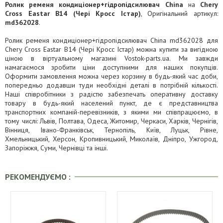
Ролик ременя кондиціонер+гідропідсилювач China
на
Chery
Cross Eastar B14 (Чері Кросс Істар)
, Оригінальний артикул:
md362028
.
Ролик ременя кондиціонер+гідропідсилювач China md362028 для
Chery Cross Eastar B14 (Чері Кросс Істар) можна купити за вигідною
ціною в віртуальному магазині Vostok-parts.ua. Ми завжди
намагаємося зробити ціни доступними для наших покупців.
Оформити замовлення можна через корзину в будь-який час доби,
попередньо додавши туди необхідні деталі в потрібній кількості.
Наші співробітники з радістю забезпечать оперативну доставку
товару в будь-який населений пункт, де є представництва
транспортних компаній-перевізників, з якими ми співпрацюємо, в
тому числі: Львів, Полтава, Одеса, Житомир, Черкаси, Харків, Чернігів,
Вінниця, Івано-Франківськ, Тернопіль, Київ, Луцьк, Рівне,
Хмельницький, Херсон, Кропивницький, Миколаїв, Дніпро, Ужгород,
Запоріжжя, Суми, Чернівці та інші.
РЕКОМЕНДУЄМО :