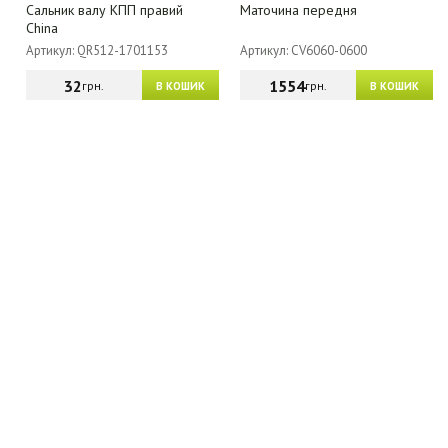
Сальник валу КПП правий
Маточина передня
China
Артикул: QR512-1701153
Артикул: CV6060-0600
32
1554
грн.
грн.
В КОШИК
В КОШИК
МАГАЗИН - КАТАЛОГ