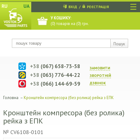
☰
RU
UA
ВХІД
/
РЕЄСТРАЦІЯ
У КОШИКУ:
(
0
) товарів на (
0
) грн.
Пошук
+38
(067) 658-73-58
ЗАМОВИТИ
+38
(063) 776-44-22
ЗВОРОТНIЙ
+38
(066) 144-69-59
ДЗВIНОК
Головна
–
Кронштейн компресора (без ролика) рейка з ЕПК
Кронштейн компресора (без ролика)
рейка з ЕПК
№ CV6108-0101