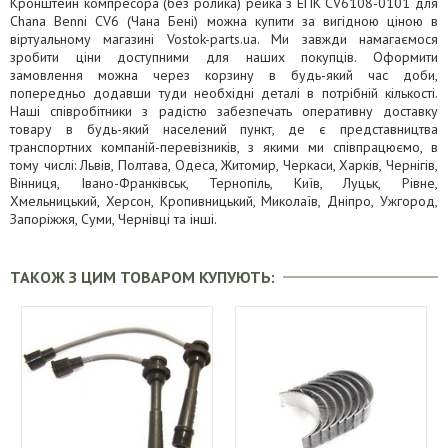
Кронштейн компресора (без ролика) рейка з ЕПК CV6108-0101 для
Chana Benni CV6 (Чана Бені) можна купити за вигідною ціною в
віртуальному магазині Vostok-parts.ua. Ми завжди намагаємося
зробити ціни доступними для наших покупців. Оформити
замовлення можна через корзину в будь-який час доби,
попередньо додавши туди необхідні деталі в потрібній кількості.
Наші співробітники з радістю забезпечать оперативну доставку
товару в будь-який населений пункт, де є представництва
транспортних компаній-перевізників, з якими ми співпрацюємо, в
тому числі: Львів, Полтава, Одеса, Житомир, Черкаси, Харків, Чернігів,
Вінниця, Івано-Франківськ, Тернопіль, Київ, Луцьк, Рівне,
Хмельницький, Херсон, Кропивницький, Миколаїв, Дніпро, Ужгород,
Запоріжжя, Суми, Чернівці та інші.
ТАКОЖ З ЦИМ ТОВАРОМ КУПУЮТЬ: