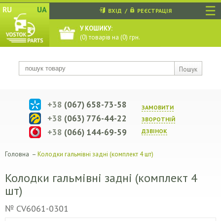
☰
RU
UA
ВХІД
/
РЕЄСТРАЦІЯ
У КОШИКУ:
(
0
) товарів на (
0
) грн.
Пошук
+38
(067) 658-73-58
ЗАМОВИТИ
+38
(063) 776-44-22
ЗВОРОТНIЙ
+38
(066) 144-69-59
ДЗВIНОК
Головна
–
Колодки гальмівні задні (комплект 4 шт)
Колодки гальмівні задні (комплект 4
шт)
№ CV6061-0301