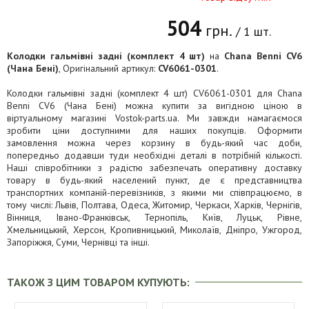
504
грн.
/ 1 шт.
Колодки гальмівні задні (комплект 4 шт)
на
Chana Benni CV6
(Чана Бені)
, Оригінальний артикул:
CV6061-0301
.
Колодки гальмівні задні (комплект 4 шт) CV6061-0301 для Chana
Benni CV6 (Чана Бені) можна купити за вигідною ціною в
віртуальному магазині Vostok-parts.ua. Ми завжди намагаємося
зробити ціни доступними для наших покупців. Оформити
замовлення можна через корзину в будь-який час доби,
попередньо додавши туди необхідні деталі в потрібній кількості.
Наші співробітники з радістю забезпечать оперативну доставку
товару в будь-який населений пункт, де є представництва
транспортних компаній-перевізників, з якими ми співпрацюємо, в
тому числі: Львів, Полтава, Одеса, Житомир, Черкаси, Харків, Чернігів,
Вінниця, Івано-Франківськ, Тернопіль, Київ, Луцьк, Рівне,
Хмельницький, Херсон, Кропивницький, Миколаїв, Дніпро, Ужгород,
Запоріжжя, Суми, Чернівці та інші.
ТАКОЖ З ЦИМ ТОВАРОМ КУПУЮТЬ: