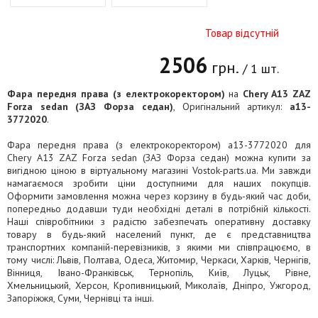
Товар відсутній
2506
грн.
/ 1 шт.
Фара передня права (з електрокоректором)
на
Chery A13 ZAZ
Forza sedan (ЗАЗ Форза седан)
, Оригінальний артикул:
a13-
3772020
.
Фара передня права (з електрокоректором) a13-3772020 для
Chery A13 ZAZ Forza sedan (ЗАЗ Форза седан) можна купити за
вигідною ціною в віртуальному магазині Vostok-parts.ua. Ми завжди
намагаємося зробити ціни доступними для наших покупців.
Оформити замовлення можна через корзину в будь-який час доби,
попередньо додавши туди необхідні деталі в потрібній кількості.
Наші співробітники з радістю забезпечать оперативну доставку
товару в будь-який населений пункт, де є представництва
транспортних компаній-перевізників, з якими ми співпрацюємо, в
тому числі: Львів, Полтава, Одеса, Житомир, Черкаси, Харків, Чернігів,
Вінниця, Івано-Франківськ, Тернопіль, Київ, Луцьк, Рівне,
Хмельницький, Херсон, Кропивницький, Миколаїв, Дніпро, Ужгород,
Запоріжжя, Суми, Чернівці та інші.