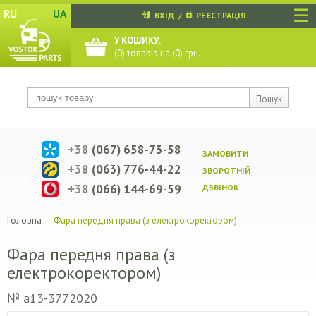
☰
RU
UA
ВХІД
/
РЕЄСТРАЦІЯ
У КОШИКУ:
(
0
) товарів на (
0
) грн.
Пошук
+38
(067) 658-73-58
ЗАМОВИТИ
+38
(063) 776-44-22
ЗВОРОТНIЙ
+38
(066) 144-69-59
ДЗВIНОК
Головна
–
Фара передня права (з електрокоректором)
Фара передня права (з
електрокоректором)
№ a13-3772020