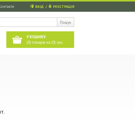
Контакти
ВХІД
/
РЕЄСТРАЦІЯ
Пошук
У КОШИКУ:
(
0
) товарів на (
0
) грн.
т.