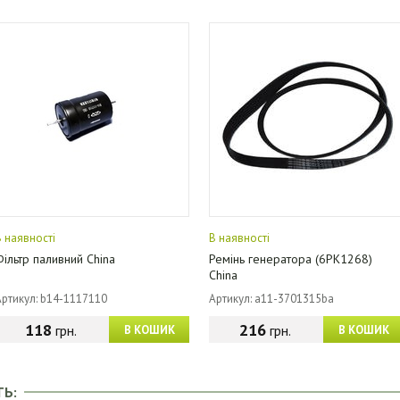
В наявності
В наявності
Фільтр паливний China
Ремінь генератора (6PK1268)
China
Артикул: b14-1117110
Артикул: a11-3701315ba
118
216
грн.
грн.
В КОШИК
В КОШИК
ТЬ: