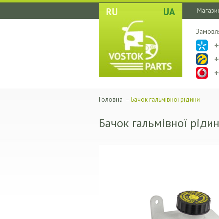
RU
UA
Магазин
Замовл
Головна
–
Бачок гальмівної рідини
Бачок гальмівної ріди