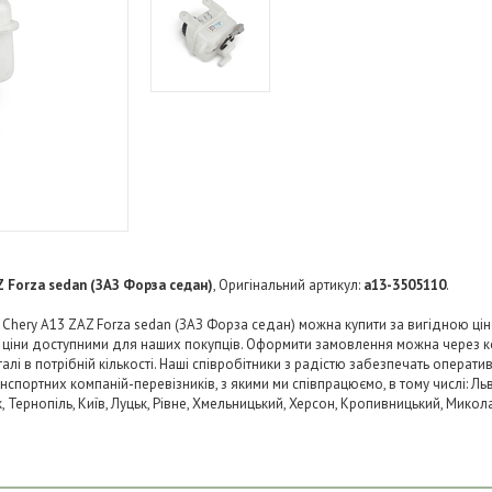
Z Forza sedan (ЗАЗ Форза седан)
, Оригінальний артикул:
a13-3505110
.
 Chery A13 ZAZ Forza sedan (ЗАЗ Форза седан) можна купити за вигідною цін
и ціни доступними для наших покупців. Оформити замовлення можна через к
і в потрібній кількості. Наші співробітники з радістю забезпечать операти
нспортних компаній-перевізників, з якими ми співпрацюємо, в тому числі: Льв
ьк, Тернопіль, Київ, Луцьк, Рівне, Хмельницький, Херсон, Кропивницький, Микол