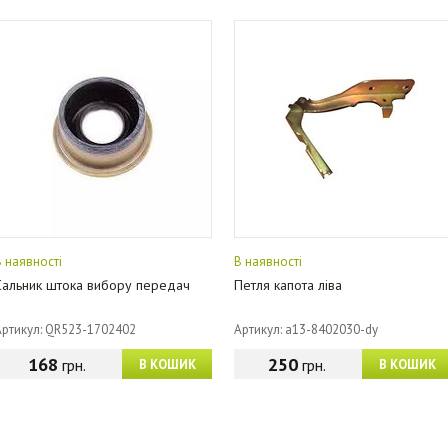
В наявності
В наявності
Сальник штока вибору передач
Петля капота ліва
Артикул: QR523-1702402
Артикул: a13-8402030-dy
168
250
грн.
грн.
В КОШИК
В КОШИК