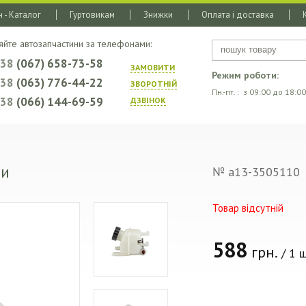
 - Каталог
Гуртовикам
Знижки
Оплата і доставка
яйте автозапчастини за телефонами:
+38
(067) 658-73-58
ЗАМОВИТИ
Режим роботи:
+38
(063) 776-44-22
ЗВОРОТНIЙ
Пн.-пт. : з 09:00 до 18:00
+38
(066) 144-69-59
ДЗВIНОК
ни
№ a13-3505110
Товар відсутній
588
грн.
/ 1 ш