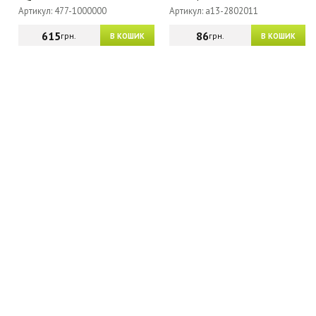
Артикул: 477-1000000
Артикул: a13-2802011
615
86
грн.
грн.
В КОШИК
В КОШИК
МАГАЗИН - КАТАЛОГ
ГУРТОВИКАМ