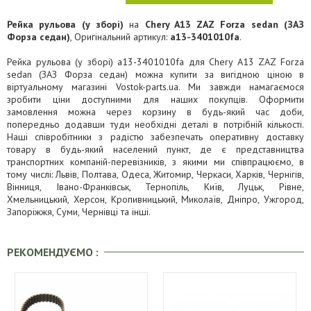
Рейка рульова (у зборі)
на
Chery A13 ZAZ Forza sedan (ЗАЗ
Форза седан)
, Оригінальний артикул:
a13-3401010fa
.
Рейка рульова (у зборі) a13-3401010fa для Chery A13 ZAZ Forza
sedan (ЗАЗ Форза седан) можна купити за вигідною ціною в
віртуальному магазині Vostok-parts.ua. Ми завжди намагаємося
зробити ціни доступними для наших покупців. Оформити
замовлення можна через корзину в будь-який час доби,
попередньо додавши туди необхідні деталі в потрібній кількості.
Наші співробітники з радістю забезпечать оперативну доставку
товару в будь-який населений пункт, де є представництва
транспортних компаній-перевізників, з якими ми співпрацюємо, в
тому числі: Львів, Полтава, Одеса, Житомир, Черкаси, Харків, Чернігів,
Вінниця, Івано-Франківськ, Тернопіль, Київ, Луцьк, Рівне,
Хмельницький, Херсон, Кропивницький, Миколаїв, Дніпро, Ужгород,
Запоріжжя, Суми, Чернівці та інші.
РЕКОМЕНДУЄМО :