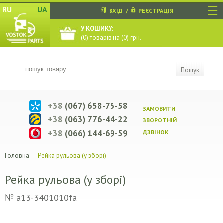
☰
RU
UA
ВХІД
/
РЕЄСТРАЦІЯ
У КОШИКУ:
(
0
) товарів на (
0
) грн.
Пошук
+38
(067) 658-73-58
ЗАМОВИТИ
+38
(063) 776-44-22
ЗВОРОТНIЙ
+38
(066) 144-69-59
ДЗВIНОК
Головна
–
Рейка рульова (у зборі)
Рейка рульова (у зборі)
№ a13-3401010fa