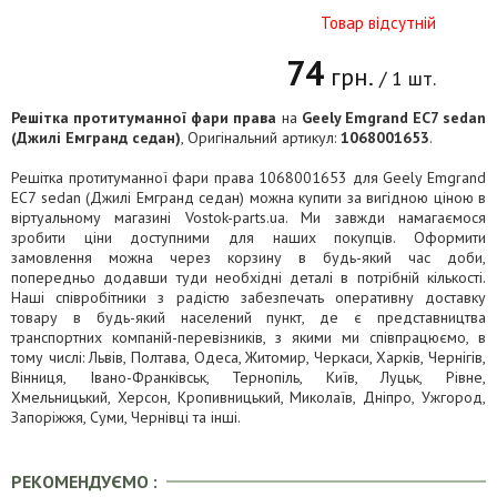
Товар відсутній
74
грн.
/ 1 шт.
Решітка протитуманної фари права
на
Geely Emgrand EC7 sedan
(Джилі Емгранд седан)
, Оригінальний артикул:
1068001653
.
Решітка протитуманної фари права 1068001653 для Geely Emgrand
EC7 sedan (Джилі Емгранд седан) можна купити за вигідною ціною в
віртуальному магазині Vostok-parts.ua. Ми завжди намагаємося
зробити ціни доступними для наших покупців. Оформити
замовлення можна через корзину в будь-який час доби,
попередньо додавши туди необхідні деталі в потрібній кількості.
Наші співробітники з радістю забезпечать оперативну доставку
товару в будь-який населений пункт, де є представництва
транспортних компаній-перевізників, з якими ми співпрацюємо, в
тому числі: Львів, Полтава, Одеса, Житомир, Черкаси, Харків, Чернігів,
Вінниця, Івано-Франківськ, Тернопіль, Київ, Луцьк, Рівне,
Хмельницький, Херсон, Кропивницький, Миколаїв, Дніпро, Ужгород,
Запоріжжя, Суми, Чернівці та інші.
РЕКОМЕНДУЄМО :