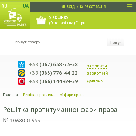
☰
RU
UA
ВХІД
/
РЕЄСТРАЦІЯ
У КОШИКУ:
(
0
) товарів на (
0
) грн.
Пошук
+38
(067) 658-73-58
ЗАМОВИТИ
+38
(063) 776-44-22
ЗВОРОТНIЙ
+38
(066) 144-69-59
ДЗВIНОК
Головна
–
Решітка протитуманної фари права
Решітка протитуманної фари права
№ 1068001653