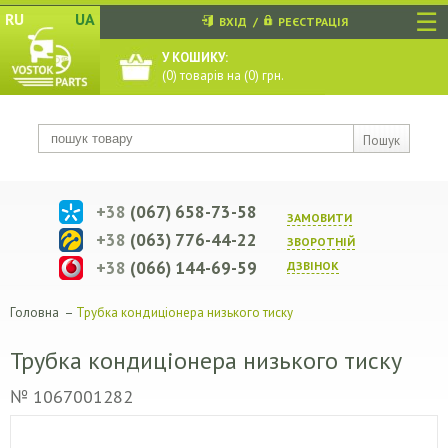
☰
RU
UA
ВХІД
/
РЕЄСТРАЦІЯ
У КОШИКУ:
(
0
) товарів на (
0
) грн.
Пошук
+38
(067) 658-73-58
ЗАМОВИТИ
+38
(063) 776-44-22
ЗВОРОТНIЙ
+38
(066) 144-69-59
ДЗВIНОК
Головна
–
Трубка кондиціонера низького тиску
Трубка кондиціонера низького тиску
№ 1067001282