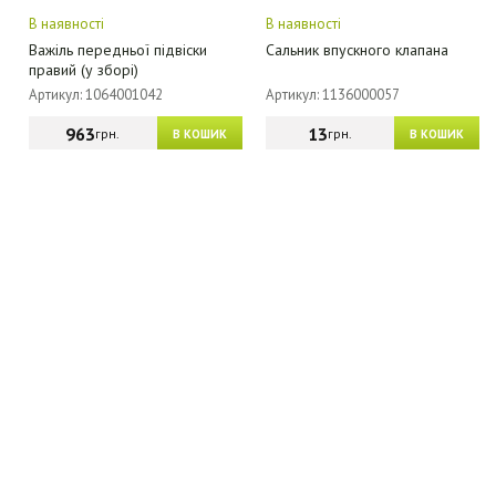
В наявності
В наявності
Важіль передньої підвіски
Сальник впускного клапана
правий (у зборі)
Артикул: 1064001042
Артикул: 1136000057
963
13
грн.
грн.
В КОШИК
В КОШИК