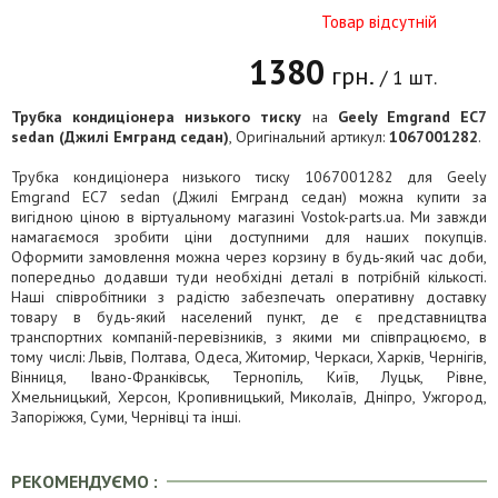
Товар відсутній
1380
грн.
/ 1 шт.
Трубка кондиціонера низького тиску
на
Geely Emgrand EC7
sedan (Джилі Емгранд седан)
, Оригінальний артикул:
1067001282
.
Трубка кондиціонера низького тиску 1067001282 для Geely
Emgrand EC7 sedan (Джилі Емгранд седан) можна купити за
вигідною ціною в віртуальному магазині Vostok-parts.ua. Ми завжди
намагаємося зробити ціни доступними для наших покупців.
Оформити замовлення можна через корзину в будь-який час доби,
попередньо додавши туди необхідні деталі в потрібній кількості.
Наші співробітники з радістю забезпечать оперативну доставку
товару в будь-який населений пункт, де є представництва
транспортних компаній-перевізників, з якими ми співпрацюємо, в
тому числі: Львів, Полтава, Одеса, Житомир, Черкаси, Харків, Чернігів,
Вінниця, Івано-Франківськ, Тернопіль, Київ, Луцьк, Рівне,
Хмельницький, Херсон, Кропивницький, Миколаїв, Дніпро, Ужгород,
Запоріжжя, Суми, Чернівці та інші.
РЕКОМЕНДУЄМО :