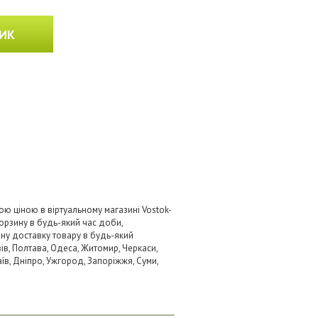
ИК
ю ціною в віртуальному магазині Vostok-
орзину в будь-який час доби,
вну доставку товару в будь-який
ів, Полтава, Одеса, Житомир, Черкаси,
аїв, Дніпро, Ужгород, Запоріжжя, Суми,