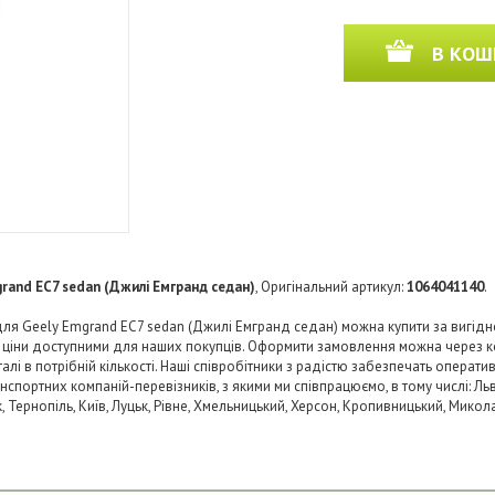
В КОШ
rand EC7 sedan (Джилі Емгранд седан)
, Оригінальний артикул:
1064041140
.
я Geely Emgrand EC7 sedan (Джилі Емгранд седан) можна купити за вигідно
и ціни доступними для наших покупців. Оформити замовлення можна через к
і в потрібній кількості. Наші співробітники з радістю забезпечать операти
нспортних компаній-перевізників, з якими ми співпрацюємо, в тому числі: Льв
ьк, Тернопіль, Київ, Луцьк, Рівне, Хмельницький, Херсон, Кропивницький, Микол