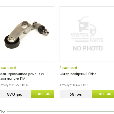
В наявності
В наявності
Ролик приводного ременя (з
Фільтр повітряний China
натягувачем) INA
Артикул: 1136000149
Артикул: 1064000180
870
58
грн.
грн.
В КОШИК
В КОШИК
ТЬ: