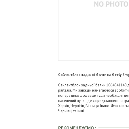
Сайлентблок задньої балки
на
Geely Emg
Сайлентблок задньої балки 1064041140 дл
parts.ua. Ми завжди намагаємося зробит
попередньо додавши туди необхідні детал
населений пункт, де є представництва тра
Харків, Чернігів, Вінниця, Івано-Франківс
Чернівці та інші.
РЕКОМЕНДУЄМО :