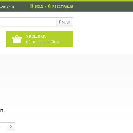
Контакти
ВХІД
/
РЕЄСТРАЦІЯ
Пошук
У КОШИКУ:
(
0
) товарів на (
0
) грн.
т.