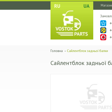
RU
UA
Магазин
Замовл
Головна
–
Сайлентблок задньої балки
Сайлентблок задньої б