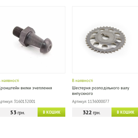
В наявності
В наявності
Кронштейн вилки зчеплення
Шестерня розподільного валу
випускного
Артикул: 3160132001
Артикул: 1136000077
53
322
грн.
грн.
В КОШИК
В КОШИК