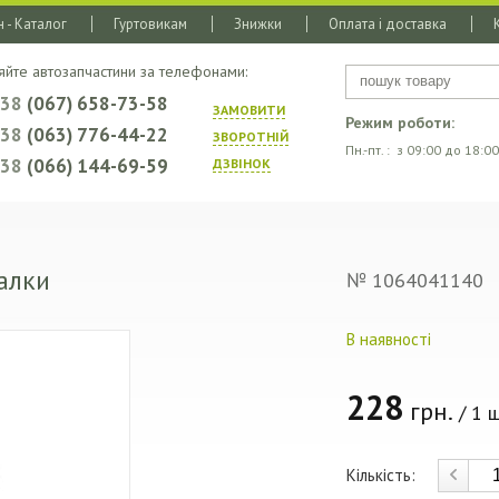
 - Каталог
Гуртовикам
Знижки
Оплата і доставка
яйте автозапчастини за телефонами:
+38
(067) 658-73-58
ЗАМОВИТИ
Режим роботи:
+38
(063) 776-44-22
ЗВОРОТНIЙ
Пн.-пт. : з 09:00 до 18:00
+38
(066) 144-69-59
ДЗВIНОК
алки
№ 1064041140
В наявності
228
грн.
/ 1 ш
Кількість: