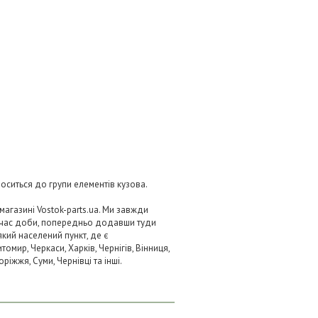
носиться до групи елементів кузова.
агазині Vostok-parts.ua. Ми завжди
 час доби, попередньо додавши туди
який населений пункт, де є
омир, Черкаси, Харків, Чернігів, Вінниця,
ріжжя, Суми, Чернівці та інші.