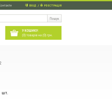
Контакти
ВХІД
/
РЕЄСТРАЦІЯ
Пошук
У КОШИКУ:
(
0
) товарів на (
0
) грн.
2
 шт.