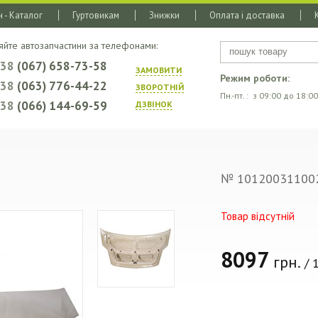
 - Каталог
Гуртовикам
Знижки
Оплата і доставка
яйте автозапчастини за телефонами:
+38
(067) 658-73-58
ЗАМОВИТИ
Режим роботи:
+38
(063) 776-44-22
ЗВОРОТНIЙ
Пн.-пт. : з 09:00 до 18:00
+38
(066) 144-69-59
ДЗВIНОК
№ 10120031100
Товар відсутній
8097
грн.
/ 1