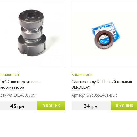
В наявності
В наявності
Відбійник переднього
Сальник валу КПП лівий великий
амортизатора
BERDELAY
Артикул: 1014001709
Артикул: 3230331401-BER
43
34
грн.
грн.
В КОШИК
В КОШИК