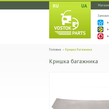
RU
UA
Магазин
Замовл
Головна
–
Кришка багажника
Кришка багажника