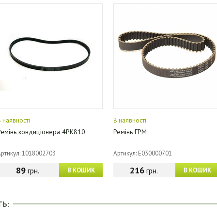
В наявності
В наявності
Ремінь кондиціонера 4PK810
Ремінь ГРМ
Артикул: 1018002703
Артикул: E030000701
89
216
грн.
грн.
В КОШИК
В КОШИК
ТЬ: