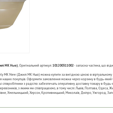
илі МК Нью)
, Оригінальний артикул:
101200311002
- запасна частина, що від
y MK New (Джилі МК Нью) можна купити за вигідною ціною в віртуальному м
ля наших покупців. Оформити замовлення можна через корзину в будь-який
аші співробітники з радістю забезпечать оперативну доставку товару в будь-
візників, з якими ми співпрацюємо, в тому числі: Львів, Полтава, Одеса, Жит
 Рівне, Хмельницький, Херсон, Кропивницький, Миколаїв, Дніпро, Ужгород, Запо