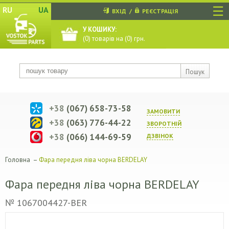
☰
RU
UA
ВХІД
/
РЕЄСТРАЦІЯ
У КОШИКУ:
(
0
) товарів на (
0
) грн.
Пошук
+38
(067) 658-73-58
ЗАМОВИТИ
+38
(063) 776-44-22
ЗВОРОТНIЙ
+38
(066) 144-69-59
ДЗВIНОК
Головна
–
Фара передня ліва чорна BERDELAY
Фара передня ліва чорна BERDELAY
№ 1067004427-BER