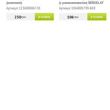
(комплект)
(з ремкомплектом) BERDELAY
Артикул: 1136000067-01
Артикул: 1064001799-BER
230
106
грн.
грн.
В КОШИК
В КОШИК
МАГАЗИН - КАТАЛОГ
ГУРТОВИКАМ