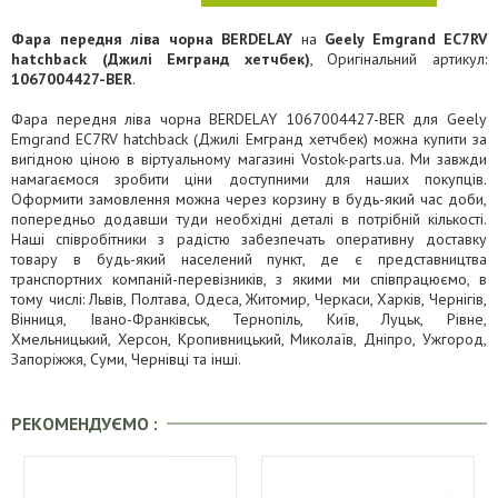
Фара передня ліва чорна BERDELAY
на
Geely Emgrand EC7RV
hatchback (Джилі Емгранд хетчбек)
, Оригінальний артикул:
1067004427-BER
.
Фара передня ліва чорна BERDELAY 1067004427-BER для Geely
Emgrand EC7RV hatchback (Джилі Емгранд хетчбек) можна купити за
вигідною ціною в віртуальному магазині Vostok-parts.ua. Ми завжди
намагаємося зробити ціни доступними для наших покупців.
Оформити замовлення можна через корзину в будь-який час доби,
попередньо додавши туди необхідні деталі в потрібній кількості.
Наші співробітники з радістю забезпечать оперативну доставку
товару в будь-який населений пункт, де є представництва
транспортних компаній-перевізників, з якими ми співпрацюємо, в
тому числі: Львів, Полтава, Одеса, Житомир, Черкаси, Харків, Чернігів,
Вінниця, Івано-Франківськ, Тернопіль, Київ, Луцьк, Рівне,
Хмельницький, Херсон, Кропивницький, Миколаїв, Дніпро, Ужгород,
Запоріжжя, Суми, Чернівці та інші.
РЕКОМЕНДУЄМО :