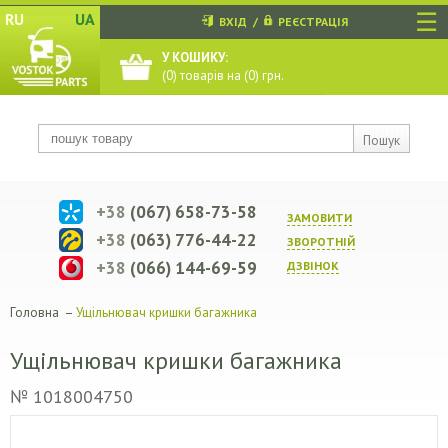
☰
RU
UA
ВХІД
/
РЕЄСТРАЦІЯ
У КОШИКУ:
(
0
) товарів на (
0
) грн.
Пошук
+38
(067) 658-73-58
ЗАМОВИТИ
+38
(063) 776-44-22
ЗВОРОТНIЙ
+38
(066) 144-69-59
ДЗВIНОК
Головна
–
Ущільнювач кришки багажника
Ущільнювач кришки багажника
№ 1018004750