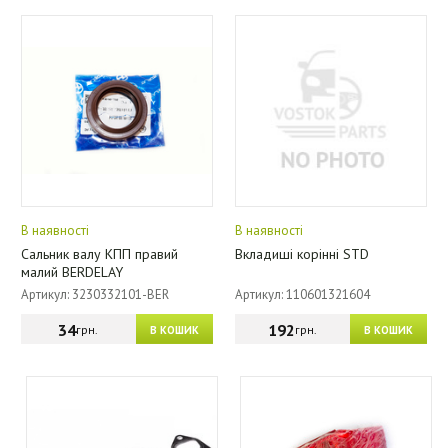
В наявності
В наявності
Сальник валу КПП правий
Вкладиші корінні STD
малий BERDELAY
Артикул: 3230332101-BER
Артикул: 110601321604
34
192
грн.
грн.
В КОШИК
В КОШИК