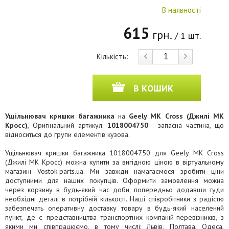
В наявності
615
грн.
/ 1 шт.
Кількість:
В КОШИК
Ущільнювач кришки багажника
на
Geely MK Cross (Джилі МК
Кросс)
, Оригінальний артикул:
1018004750
- запасна частина, що
відноситься до групи елементів кузова.
Ущільнювач кришки багажника 1018004750 для Geely MK Cross
(Джилі МК Кросс) можна купити за вигідною ціною в віртуальному
магазині Vostok-parts.ua. Ми завжди намагаємося зробити ціни
доступними для наших покупців. Оформити замовлення можна
через корзину в будь-який час доби, попередньо додавши туди
необхідні деталі в потрібній кількості. Наші співробітники з радістю
забезпечать оперативну доставку товару в будь-який населений
пункт, де є представництва транспортних компаній-перевізників, з
якими ми співпрацюємо, в тому числі: Львів, Полтава, Одеса,