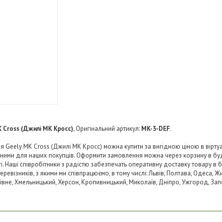
 Cross (Джилі МК Кросс)
, Оригінальний артикул:
MK-3-DEF
.
 Geely MK Cross (Джилі МК Кросс) можна купити за вигідною ціною в віртуал
пними для наших покупців. Оформити замовлення можна через корзину в б
ті. Наші співробітники з радістю забезпечать оперативну доставку товару в 
візників, з якими ми співпрацюємо, в тому числі: Львів, Полтава, Одеса, Жит
 Рівне, Хмельницький, Херсон, Кропивницький, Миколаїв, Дніпро, Ужгород, Запо