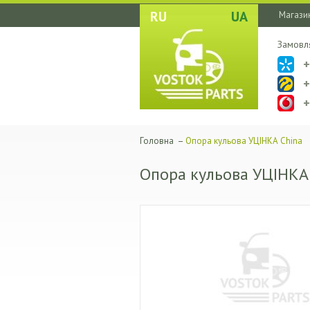
RU
UA
Магазин
Замовл
Головна
–
Опора кульова УЦІНКА China
Опора кульова УЦІНКА