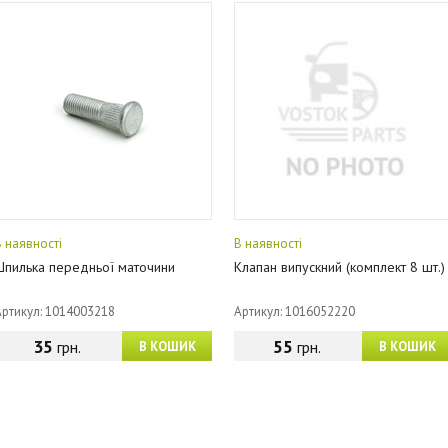
В наявності
В наявності
Шпилька передньої маточини
Клапан випускний (комплект 8 шт.)
Артикул: 1014003218
Артикул: 1016052220
35
55
грн.
грн.
В КОШИК
В КОШИК