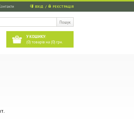
Контакти
ВХІД
/
РЕЄСТРАЦІЯ
Пошук
У КОШИКУ:
(
0
) товарів на (
0
) грн.
т.