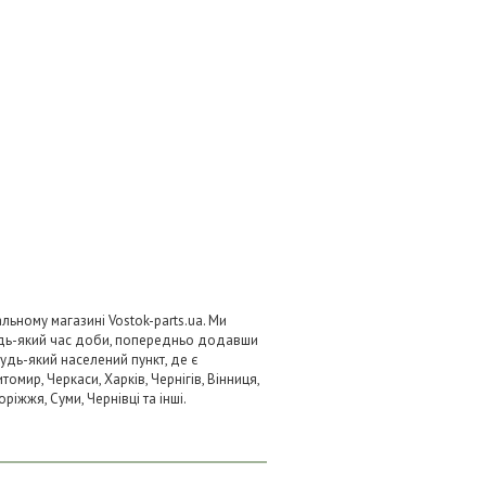
ьному магазині Vostok-parts.ua. Ми
удь-який час доби, попередньо додавши
будь-який населений пункт, де є
омир, Черкаси, Харків, Чернігів, Вінниця,
ріжжя, Суми, Чернівці та інші.