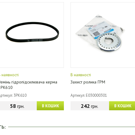
В наявності
В наявності
Ремінь гідропідсилювача керма
Захист ролика ГРМ
3PK610
Артикул: 3PK610
Артикул: E030000301
58
242
грн.
грн.
В КОШИК
В КОШИК
ТЬ: