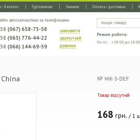
 - Каталог
Гуртовикам
Знижки
Оплата і доставка
яйте автозапчастини за телефонами:
+38
(067) 658-73-58
ЗАМОВИТИ
Режим роботи:
+38
(063) 776-44-22
ЗВОРОТНIЙ
Пн.-пт. : з 09:00 до 18:00
+38
(066) 144-69-59
ДЗВIНОК
 China
№ MK-3-DEF
Товар відсутній
168
грн.
/ 1 ш