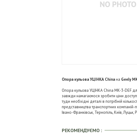
Опора кульова УЦІНКА China
на
Geely MK
Опора кульова УЦІНКА China MK-3-DEF для
завжди намагаємося зробити ціни досту
туди необхідні деталі в потрібній кількос
представництва транспортних компаній-пере
Івано-Франківськ, Тернопіль, Київ, Луцьк,
РЕКОМЕНДУЄМО :