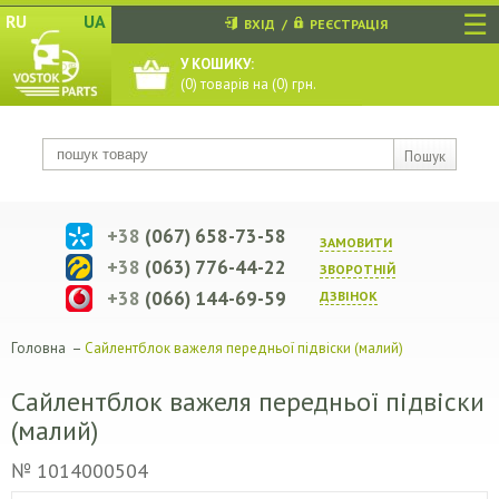
☰
RU
UA
ВХІД
/
РЕЄСТРАЦІЯ
У КОШИКУ:
(
0
) товарів на (
0
) грн.
Пошук
+38
(067) 658-73-58
ЗАМОВИТИ
+38
(063) 776-44-22
ЗВОРОТНIЙ
+38
(066) 144-69-59
ДЗВIНОК
Головна
–
Сайлентблок важеля передньої підвіски (малий)
Сайлентблок важеля передньої підвіски
(малий)
№ 1014000504