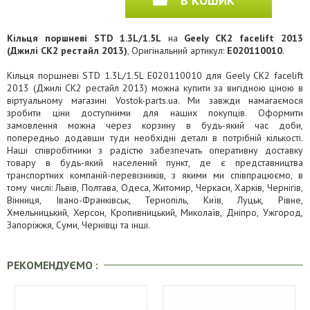
В КОШИК
Кільця поршневі STD 1.3L/1.5L
на
Geely CK2 facelift 2013
(Джилі СК2 рестайл 2013)
, Оригінальний артикул:
E020110010
.
Кільця поршневі STD 1.3L/1.5L E020110010 для Geely CK2 facelift
2013 (Джилі СК2 рестайл 2013) можна купити за вигідною ціною в
віртуальному магазині Vostok-parts.ua. Ми завжди намагаємося
зробити ціни доступними для наших покупців. Оформити
замовлення можна через корзину в будь-який час доби,
попередньо додавши туди необхідні деталі в потрібній кількості.
Наші співробітники з радістю забезпечать оперативну доставку
товару в будь-який населений пункт, де є представництва
транспортних компаній-перевізників, з якими ми співпрацюємо, в
тому числі: Львів, Полтава, Одеса, Житомир, Черкаси, Харків, Чернігів,
Вінниця, Івано-Франківськ, Тернопіль, Київ, Луцьк, Рівне,
Хмельницький, Херсон, Кропивницький, Миколаїв, Дніпро, Ужгород,
Запоріжжя, Суми, Чернівці та інші.
РЕКОМЕНДУЄМО :