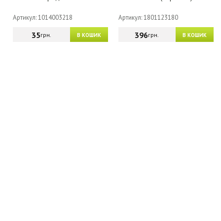
Артикул: 1014003218
Артикул: 1801123180
35
396
грн.
грн.
В КОШИК
В КОШИК
МАГАЗИН - КАТАЛОГ
ГУРТОВИКАМ