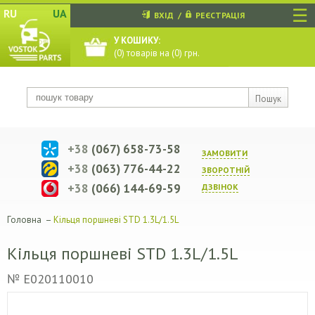
☰
RU
UA
ВХІД
/
РЕЄСТРАЦІЯ
У КОШИКУ:
(
0
) товарів на (
0
) грн.
Пошук
+38
(067) 658-73-58
ЗАМОВИТИ
+38
(063) 776-44-22
ЗВОРОТНIЙ
+38
(066) 144-69-59
ДЗВIНОК
Головна
–
Кільця поршневі STD 1.3L/1.5L
Кільця поршневі STD 1.3L/1.5L
№ E020110010