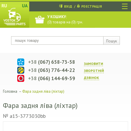
☰
RU
UA
ВХІД
/
РЕЄСТРАЦІЯ
У КОШИКУ:
(
0
) товарів на (
0
) грн.
Пошук
+38
(067) 658-73-58
ЗАМОВИТИ
+38
(063) 776-44-22
ЗВОРОТНIЙ
+38
(066) 144-69-59
ДЗВIНОК
Головна
–
Фара задня ліва (ліхтар)
Фара задня ліва (ліхтар)
№ a15-3773030bb