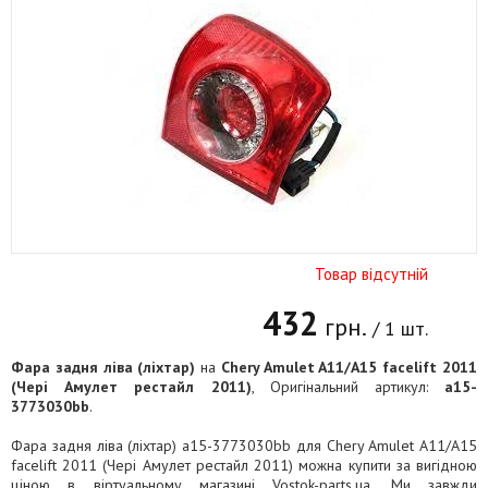
Товар відсутній
432
грн.
/ 1 шт.
Фара задня ліва (ліхтар)
на
Chery Amulet A11/A15 facelift 2011
(Чері Амулет рестайл 2011)
, Оригінальний артикул:
a15-
3773030bb
.
Фара задня ліва (ліхтар) a15-3773030bb для Chery Amulet A11/A15
facelift 2011 (Чері Амулет рестайл 2011) можна купити за вигідною
ціною в віртуальному магазині Vostok-parts.ua. Ми завжди