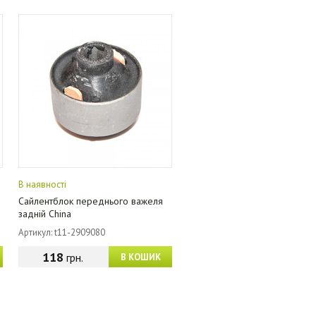
В наявності
Сайлентблок переднього важеля
задній China
Артикул: t11-2909080
118
грн.
В КОШИК