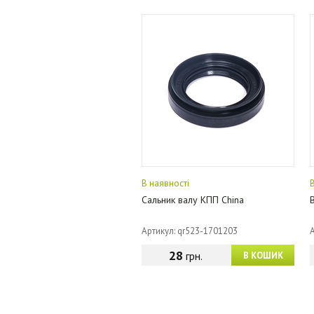
В наявності
Сальник валу КПП China
Артикул: qr523-1701203
28
грн.
В КОШИК