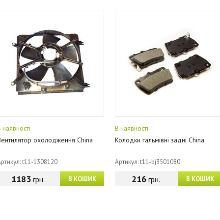
В наявності
В наявності
Вентилятор охолодження China
Колодки гальмівні задні China
Артикул: t11-1308120
Артикул: t11-bj3501080
1183
216
грн.
грн.
В КОШИК
В КОШИК