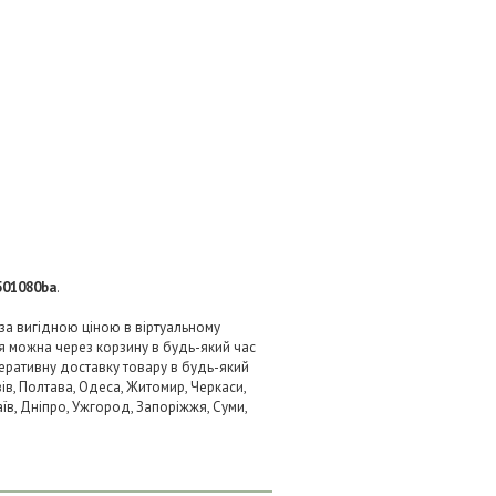
501080ba
.
 за вигідною ціною в віртуальному
я можна через корзину в будь-який час
перативну доставку товару в будь-який
ів, Полтава, Одеса, Житомир, Черкаси,
аїв, Дніпро, Ужгород, Запоріжжя, Суми,