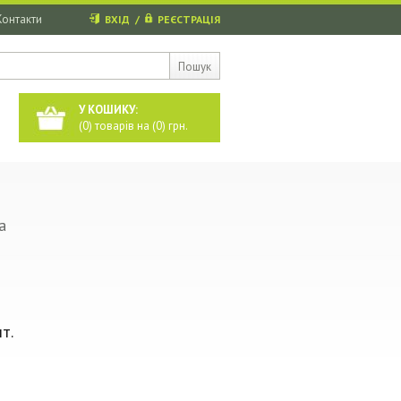
Контакти
ВХІД
/
РЕЄСТРАЦІЯ
Пошук
У КОШИКУ:
(
0
) товарів на (
0
) грн.
a
т.