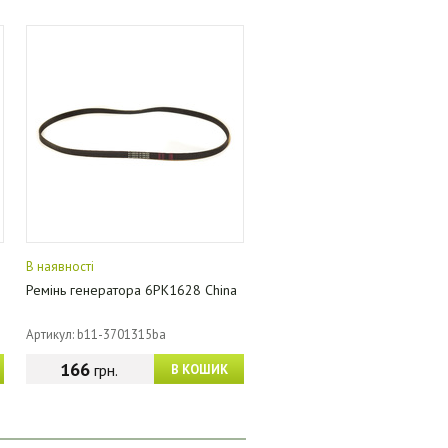
В наявності
Ремінь генератора 6PK1628 China
Артикул: b11-3701315ba
166
грн.
В КОШИК