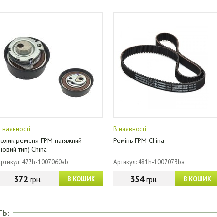
В наявності
В наявності
Ролик ременя ГРМ натяжний
Ремінь ГРМ China
(новий тип) China
Артикул: 473h-1007060ab
Артикул: 481h-1007073ba
372
354
грн.
грн.
В КОШИК
В КОШИК
ТЬ: