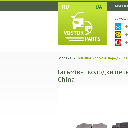
RU
UA
Магазин
Замовл
Головна
–
Гальмівні колодки передні (бе
Гальмівні колодки пере
China