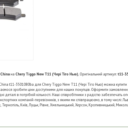
 China
на
Chery Tiggo New T11 (Чері Тіго Нью)
, Оригінальний артикул:
t11-3
 China t11-3501080ba для Chery Tiggo New T11 (Чері Тіго Нью) можна купити
агаємося зробити ціни доступними для наших покупців. Оформити замовленн
 деталі в потрібній кількості. Наші співробітники з радістю забезпечать о
нспортних компаній-перевізників, з якими ми співпрацюємо, в тому числі: Льв
ьк, Тернопіль, Київ, Луцьк, Рівне, Хмельницький, Херсон, Кропивницький, Микол