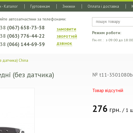
 - Каталог
Гуртовикам
Знижки
Оплата і доставка
яйте автозапчастини за телефонами:
+38
(067) 658-73-58
ЗАМОВИТИ
Режим роботи:
+38
(063) 776-44-22
ЗВОРОТНIЙ
Пн.-пт. : з 09:00 до 18:00
+38
(066) 144-69-59
ДЗВIНОК
з датчика) China
дні (без датчика)
№ t11-3501080b
Товар відсутній
276
грн.
/ 1 ш