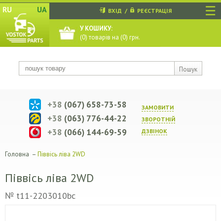
☰
RU
UA
ВХІД
/
РЕЄСТРАЦІЯ
У КОШИКУ:
(
0
) товарів на (
0
) грн.
Пошук
+38
(067) 658-73-58
ЗАМОВИТИ
+38
(063) 776-44-22
ЗВОРОТНIЙ
+38
(066) 144-69-59
ДЗВIНОК
Головна
–
Піввісь ліва 2WD
Піввісь ліва 2WD
№ t11-2203010bc