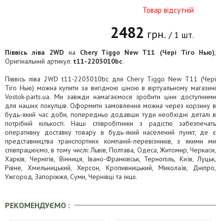
Товар відсутній
2482
грн.
/ 1 шт.
Піввісь ліва 2WD
на
Chery Tiggo New T11 (Чері Тіго Нью)
,
Оригінальний артикул:
t11-2203010bc
.
Піввісь ліва 2WD t11-2203010bc для Chery Tiggo New T11 (Чері
Тіго Нью) можна купити за вигідною ціною в віртуальному магазині
Vostok-parts.ua. Ми завжди намагаємося зробити ціни доступними
для наших покупців. Оформити замовлення можна через корзину в
будь-який час доби, попередньо додавши туди необхідні деталі в
потрібній кількості. Наші співробітники з радістю забезпечать
оперативну доставку товару в будь-який населений пункт, де є
представництва транспортних компаній-перевізників, з якими ми
співпрацюємо, в тому числі: Львів, Полтава, Одеса, Житомир, Черкаси,
Харків, Чернігів, Вінниця, Івано-Франківськ, Тернопіль, Київ, Луцьк,
Рівне, Хмельницький, Херсон, Кропивницький, Миколаїв, Дніпро,
Ужгород, Запоріжжя, Суми, Чернівці та інші.
РЕКОМЕНДУЄМО :