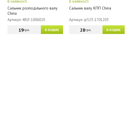
В наявності
В наявності
Сальник розподільного валу
Сальник валу КПП China
China
Артикул: 481f-1006020
Артикул: qr523-1701203
19
28
грн.
грн.
В КОШИК
В КОШИК
МАГАЗИН - КАТАЛОГ