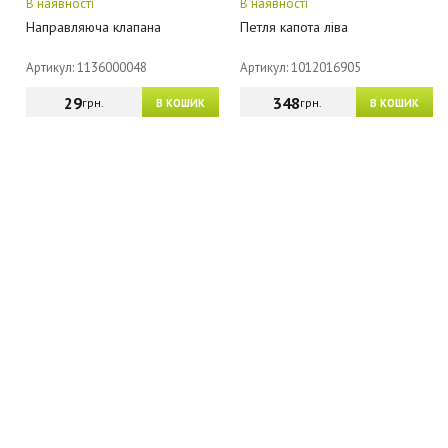
В наявності
В наявності
Направляюча клапана
Петля капота ліва
Артикул: 1136000048
Артикул: 1012016905
29
348
грн.
грн.
В КОШИК
В КОШИК
МАГАЗИН - КАТАЛОГ