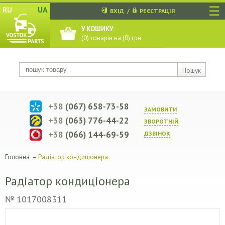
☰
RU
UA
ВХІД
/
РЕЄСТРАЦІЯ
У КОШИКУ:
(
0
) товарів на (
0
) грн.
Пошук
+38
(067) 658-73-58
ЗАМОВИТИ
+38
(063) 776-44-22
ЗВОРОТНIЙ
+38
(066) 144-69-59
ДЗВIНОК
Головна
–
Радіатор кондиціонера
Радіатор кондиціонера
№ 1017008311