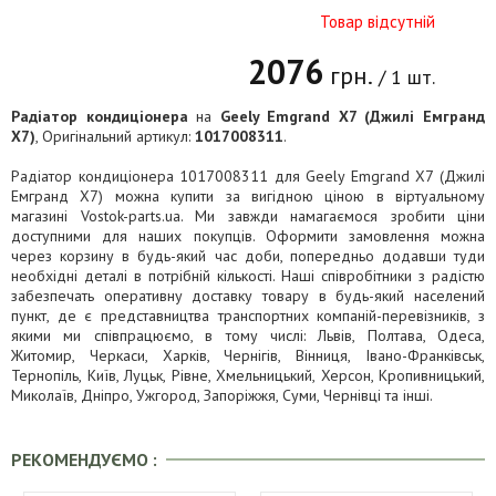
Товар відсутній
2076
грн.
/ 1 шт.
Радіатор кондиціонера
на
Geely Emgrand X7 (Джилі Емгранд
X7)
, Оригінальний артикул:
1017008311
.
Радіатор кондиціонера 1017008311 для Geely Emgrand X7 (Джилі
Емгранд X7) можна купити за вигідною ціною в віртуальному
магазині Vostok-parts.ua. Ми завжди намагаємося зробити ціни
доступними для наших покупців. Оформити замовлення можна
через корзину в будь-який час доби, попередньо додавши туди
необхідні деталі в потрібній кількості. Наші співробітники з радістю
забезпечать оперативну доставку товару в будь-який населений
пункт, де є представництва транспортних компаній-перевізників, з
якими ми співпрацюємо, в тому числі: Львів, Полтава, Одеса,
Житомир, Черкаси, Харків, Чернігів, Вінниця, Івано-Франківськ,
Тернопіль, Київ, Луцьк, Рівне, Хмельницький, Херсон, Кропивницький,
Миколаїв, Дніпро, Ужгород, Запоріжжя, Суми, Чернівці та інші.
РЕКОМЕНДУЄМО :