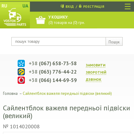
☰
RU
UA
ВХІД
/
РЕЄСТРАЦІЯ
У КОШИКУ:
(
0
) товарів на (
0
) грн.
Пошук
+38
(067) 658-73-58
ЗАМОВИТИ
+38
(063) 776-44-22
ЗВОРОТНIЙ
+38
(066) 144-69-59
ДЗВIНОК
Головна
–
Сайлентблок важеля передньої підвіски (великий)
Сайлентблок важеля передньої підвіски
(великий)
№ 1014020008