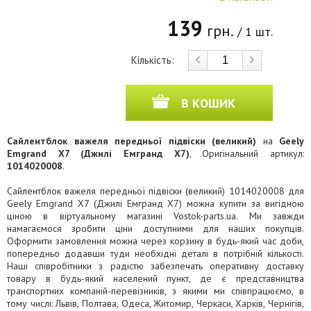
139
грн.
/ 1 шт.
Кількість:
В КОШИК
Сайлентблок важеля передньої підвіски (великий)
на
Geely
Emgrand X7 (Джилі Емгранд X7)
, Оригінальний артикул:
1014020008
.
Сайлентблок важеля передньої підвіски (великий) 1014020008 для
Geely Emgrand X7 (Джилі Емгранд X7) можна купити за вигідною
ціною в віртуальному магазині Vostok-parts.ua. Ми завжди
намагаємося зробити ціни доступними для наших покупців.
Оформити замовлення можна через корзину в будь-який час доби,
попередньо додавши туди необхідні деталі в потрібній кількості.
Наші співробітники з радістю забезпечать оперативну доставку
товару в будь-який населений пункт, де є представництва
транспортних компаній-перевізників, з якими ми співпрацюємо, в
тому числі: Львів, Полтава, Одеса, Житомир, Черкаси, Харків, Чернігів,