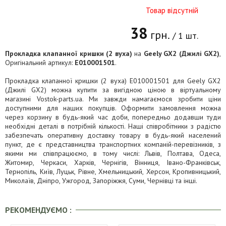
Товар відсутній
38
грн.
/ 1 шт.
Прокладка клапанної кришки (2 вуха)
на
Geely GX2 (Джилі GX2)
,
Оригінальний артикул:
E010001501
.
Прокладка клапанної кришки (2 вуха) E010001501 для Geely GX2
(Джилі GX2) можна купити за вигідною ціною в віртуальному
магазині Vostok-parts.ua. Ми завжди намагаємося зробити ціни
доступними для наших покупців. Оформити замовлення можна
через корзину в будь-який час доби, попередньо додавши туди
необхідні деталі в потрібній кількості. Наші співробітники з радістю
забезпечать оперативну доставку товару в будь-який населений
пункт, де є представництва транспортних компаній-перевізників, з
якими ми співпрацюємо, в тому числі: Львів, Полтава, Одеса,
Житомир, Черкаси, Харків, Чернігів, Вінниця, Івано-Франківськ,
Тернопіль, Київ, Луцьк, Рівне, Хмельницький, Херсон, Кропивницький,
Миколаїв, Дніпро, Ужгород, Запоріжжя, Суми, Чернівці та інші.
РЕКОМЕНДУЄМО :