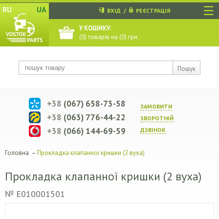
☰
RU
UA
ВХІД
/
РЕЄСТРАЦІЯ
У КОШИКУ:
(
0
) товарів на (
0
) грн.
Пошук
+38
(067) 658-73-58
ЗАМОВИТИ
+38
(063) 776-44-22
ЗВОРОТНIЙ
+38
(066) 144-69-59
ДЗВIНОК
Головна
–
Прокладка клапанної кришки (2 вуха)
Прокладка клапанної кришки (2 вуха)
№ E010001501