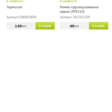
В наявності
В наявності
Термостат
Ремінь гідропідсилювача
керма (3РК510)
Артикул: E060020005
Артикул: 3412012105
149
49
грн.
грн.
В КОШИК
В КОШИК
МАГАЗИН - КАТАЛОГ