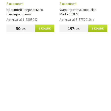
В наявності
В наявності
Кронштейн переднього
Фара протитуманна ліва
бампера правий
Market (OEM)
Артикул: a11-2803052
Артикул: a15-3732010ba
50
197
грн.
грн.
В КОШИК
В КОШИК