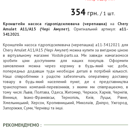
354
грн.
/ 1 шт.
Кронштейн насоса гідропідсилювача (черепашка)
на
Chery
Amulet A11/A15 (Чері Амулет)
, Оригінальний артикул:
a11-
3412021
.
Кронштейн насоса гідропідсилювача (черепашка) a11-3412021 для
Chery Amulet A11/A15 (Чері Амулет) можна купити за вигідною ціною
в віртуальному магазині Vostok-parts.ua. Ми завжди намагаємося
зробити ціни доступними для наших покупців. Оформити
замовлення можна через корзину в будь-який час доби,
попередньо додавши туди необхідні деталі в потрібній кількості.
Наші співробітники з радістю забезпечать оперативну доставку
товару в будь-який населений пункт, де є представництва
транспортних компаній-перевізників, з якими ми співпрацюємо, в
тому числі: Львів, Полтава, Одеса, Житомир, Черкаси, Харків, Чернігів,
Вінниця, Івано-Франківськ, Тернопіль, Київ, Луцьк, Рівне,
Хмельницький, Херсон, Кропивницький, Миколаїв, Дніпро, Ужгород,
Запоріжжя, Суми, Чернівці та інші.
РЕКОМЕНДУЄМО :