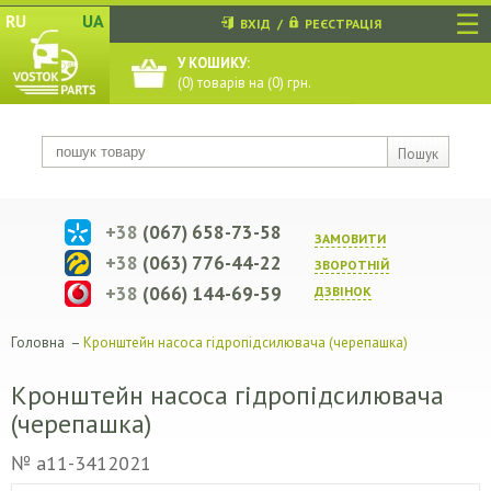
☰
RU
UA
ВХІД
/
РЕЄСТРАЦІЯ
У КОШИКУ:
(
0
) товарів на (
0
) грн.
Пошук
+38
(067) 658-73-58
ЗАМОВИТИ
+38
(063) 776-44-22
ЗВОРОТНIЙ
+38
(066) 144-69-59
ДЗВIНОК
Головна
–
Кронштейн насоса гідропідсилювача (черепашка)
Кронштейн насоса гідропідсилювача
(черепашка)
№ a11-3412021