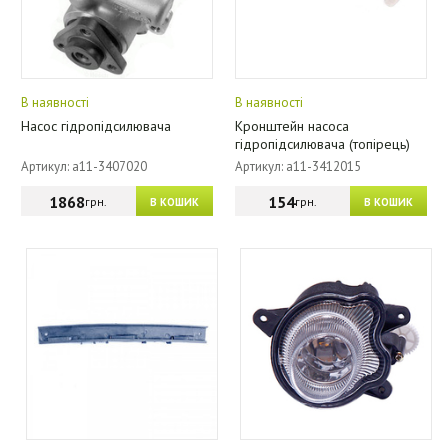
В наявності
В наявності
Насос гідропідсилювача
Кронштейн насоса
гідропідсилювача (топірець)
Артикул: a11-3407020
Артикул: a11-3412015
1868
154
грн.
грн.
В КОШИК
В КОШИК