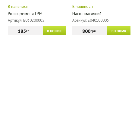
В наявності
В наявності
Ролик ременя ГРМ
Насос масляний
Артикул: E030200005
Артикул: E040100005
185
800
грн.
грн.
В КОШИК
В КОШИК
МАГАЗИН - КАТАЛОГ