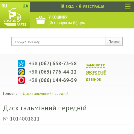
☰
RU
UA
ВХІД
/
РЕЄСТРАЦІЯ
У КОШИКУ:
(
0
) товарів на (
0
) грн.
Пошук
+38
(067) 658-73-58
ЗАМОВИТИ
+38
(063) 776-44-22
ЗВОРОТНIЙ
+38
(066) 144-69-59
ДЗВIНОК
Головна
–
Диск гальмівний передній
Диск гальмівний передній
№ 1014001811