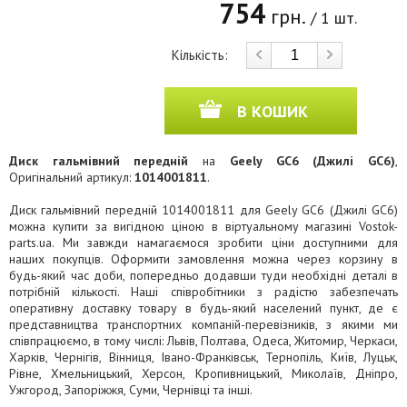
754
грн.
/ 1 шт.
Кількість:
В КОШИК
Диск гальмівний передній
на
Geely GC6 (Джилі GC6)
,
Оригінальний артикул:
1014001811
.
Диск гальмівний передній 1014001811 для Geely GC6 (Джилі GC6)
можна купити за вигідною ціною в віртуальному магазині Vostok-
parts.ua. Ми завжди намагаємося зробити ціни доступними для
наших покупців. Оформити замовлення можна через корзину в
будь-який час доби, попередньо додавши туди необхідні деталі в
потрібній кількості. Наші співробітники з радістю забезпечать
оперативну доставку товару в будь-який населений пункт, де є
представництва транспортних компаній-перевізників, з якими ми
співпрацюємо, в тому числі: Львів, Полтава, Одеса, Житомир, Черкаси,
Харків, Чернігів, Вінниця, Івано-Франківськ, Тернопіль, Київ, Луцьк,
Рівне, Хмельницький, Херсон, Кропивницький, Миколаїв, Дніпро,
Ужгород, Запоріжжя, Суми, Чернівці та інші.