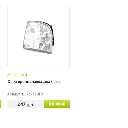
В наявності
Фара протитуманна ліва China
Артикул: t11-3732010
247
грн.
В КОШИК