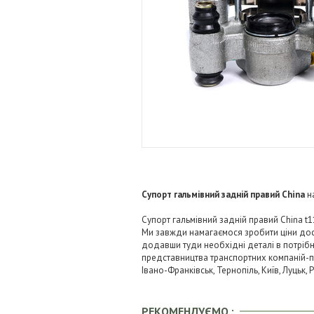
Супорт гальмівний задній правий China
н
Супорт гальмівний задній правий China t1
Ми завжди намагаємося зробити ціни дос
додавши туди необхідні деталі в потрібні
представництва транспортних компаній-пере
Івано-Франківськ, Тернопіль, Київ, Луцьк,
РЕКОМЕНДУЄМО :