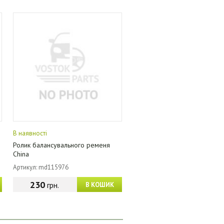
В наявності
Ролик балансувального ременя
China
Артикул: md115976
230
грн.
В КОШИК