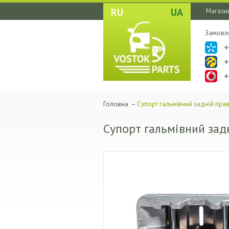
RU
UA
Магазин
Замовл
Головна
–
Супорт гальмівний задній пра
Супорт гальмівний зад