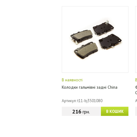
В наявності
Колодки гальмівні задні China
Артикул: t11-bj3501080
216
грн.
В КОШИК