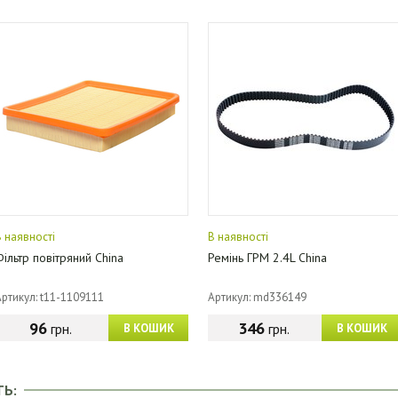
В наявності
В наявності
Фільтр повітряний China
Ремінь ГРМ 2.4L China
Артикул: t11-1109111
Артикул: md336149
96
346
грн.
грн.
В КОШИК
В КОШИК
ТЬ: