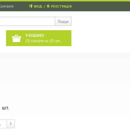
Контакти
ВХІД
/
РЕЄСТРАЦІЯ
Пошук
У КОШИКУ:
(
0
) товарів на (
0
) грн.
 шт.