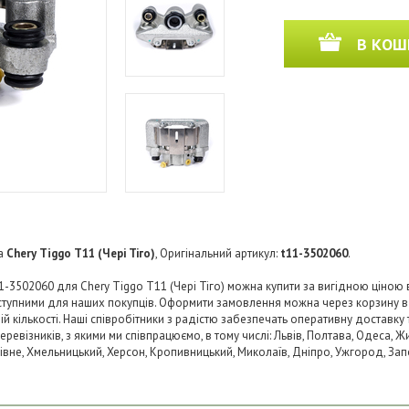
В КОШ
а
Chery Tiggo T11 (Чері Тіго)
, Оригінальний артикул:
t11-3502060
.
1-3502060 для Chery Tiggo T11 (Чері Тіго) можна купити за вигідною ціною в 
тупними для наших покупців. Оформити замовлення можна через корзину в
й кількості. Наші співробітники з радістю забезпечать оперативну доставку 
візників, з якими ми співпрацюємо, в тому числі: Львів, Полтава, Одеса, Жит
 Рівне, Хмельницький, Херсон, Кропивницький, Миколаїв, Дніпро, Ужгород, Запо