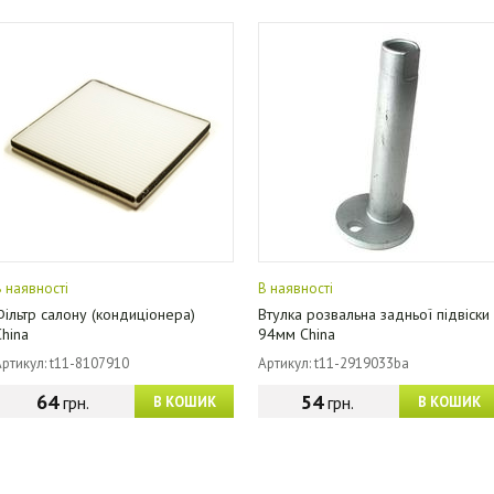
В наявності
В наявності
Фільтр салону (кондиціонера)
Втулка розвальна задньої підвіски
China
94мм China
Артикул: t11-8107910
Артикул: t11-2919033ba
64
54
грн.
грн.
В КОШИК
В КОШИК