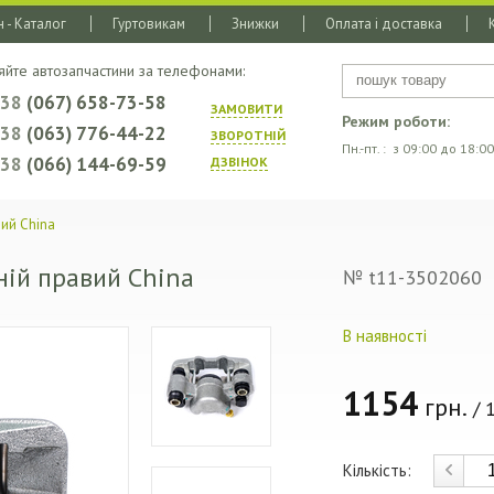
 - Каталог
Гуртовикам
Знижки
Оплата і доставка
яйте автозапчастини за телефонами:
+38
(067) 658-73-58
ЗАМОВИТИ
Режим роботи:
+38
(063) 776-44-22
ЗВОРОТНIЙ
Пн.-пт. : з 09:00 до 18:00
+38
(066) 144-69-59
ДЗВIНОК
вий China
ній правий China
№ t11-3502060
В наявності
1154
грн.
/ 1
Кількість: