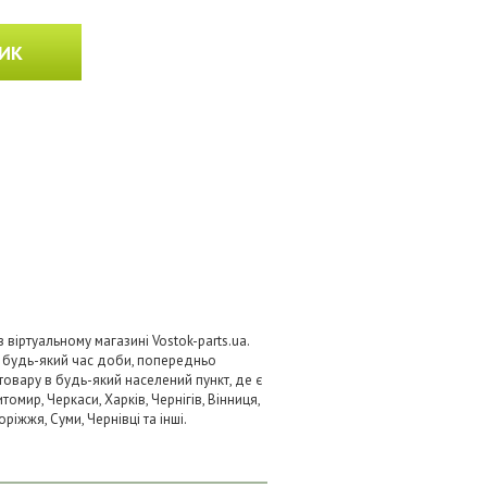
ИК
віртуальному магазині Vostok-parts.ua.
 будь-який час доби, попередньо
товару в будь-який населений пункт, де є
омир, Черкаси, Харків, Чернігів, Вінниця,
ріжжя, Суми, Чернівці та інші.