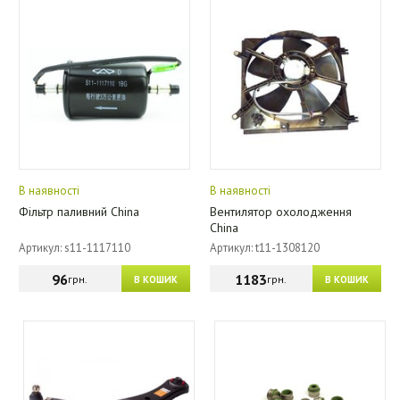
В наявності
В наявності
Фільтр паливний China
Вентилятор охолодження
China
Артикул: s11-1117110
Артикул: t11-1308120
96
1183
грн.
грн.
В КОШИК
В КОШИК