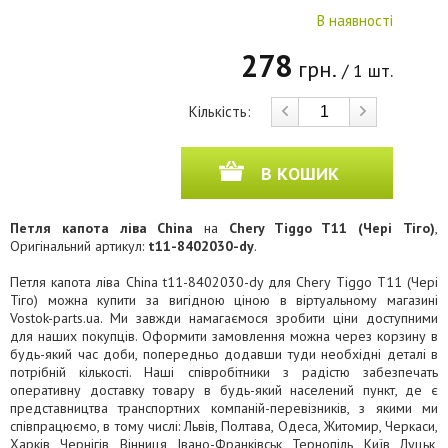
В наявності
278
грн.
/ 1 шт.
Кількість:
В КОШИК
Петля капота ліва China
на
Chery Tiggo T11 (Чері Тіго)
,
Оригінальний артикул:
t11-8402030-dy
.
Петля капота ліва China t11-8402030-dy для Chery Tiggo T11 (Чері
Тіго) можна купити за вигідною ціною в віртуальному магазині
Vostok-parts.ua. Ми завжди намагаємося зробити ціни доступними
для наших покупців. Оформити замовлення можна через корзину в
будь-який час доби, попередньо додавши туди необхідні деталі в
потрібній кількості. Наші співробітники з радістю забезпечать
оперативну доставку товару в будь-який населений пункт, де є
представництва транспортних компаній-перевізників, з якими ми
співпрацюємо, в тому числі: Львів, Полтава, Одеса, Житомир, Черкаси,
Харків, Чернігів, Вінниця, Івано-Франківськ, Тернопіль, Київ, Луцьк,