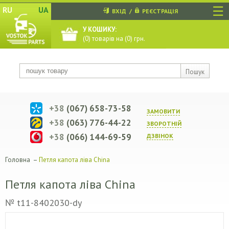
☰
RU
UA
ВХІД
/
РЕЄСТРАЦІЯ
У КОШИКУ:
(
0
) товарів на (
0
) грн.
Пошук
+38
(067) 658-73-58
ЗАМОВИТИ
+38
(063) 776-44-22
ЗВОРОТНIЙ
+38
(066) 144-69-59
ДЗВIНОК
Головна
–
Петля капота ліва China
Петля капота ліва China
№ t11-8402030-dy