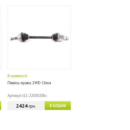
В наявності
Піввісь права 2WD China
Артикул: t11-2203020bc
2424
грн.
В КОШИК