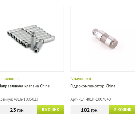
В наявності
В наявності
Направляюча клапана China
Гідрокомпенсатор China
Артикул: 481h-1003023
Артикул: 481h-1007040
23
102
грн.
грн.
В КОШИК
В КОШИК