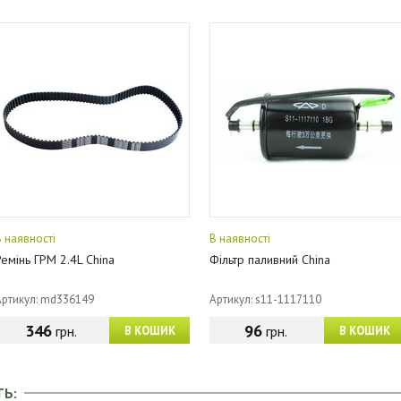
В наявності
В наявності
Ремінь ГРМ 2.4L China
Фільтр паливний China
Артикул: md336149
Артикул: s11-1117110
346
96
грн.
грн.
В КОШИК
В КОШИК
ТЬ: