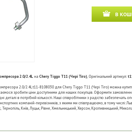
В КОШ
омпресора 2.0/2.4L
на
Chery Tiggo T11 (Чері Тіго)
, Оригінальний артикул:
t1
мпресора 2.0/2.4L t11-8108030 для Chery Tiggo T11 (Чері Тіго) можна купит
агаємося зробити ціни доступними для наших покупців. Оформити замовленн
 деталі в потрібній кількості. Наші співробітники з радістю забезпечать о
нспортних компаній-перевізників, з якими ми співпрацюємо, в тому числі: Льв
ьк, Тернопіль, Київ, Луцьк, Рівне, Хмельницький, Херсон, Кропивницький, Микол