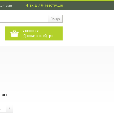
Контакти
ВХІД
/
РЕЄСТРАЦІЯ
Пошук
У КОШИКУ:
(
0
) товарів на (
0
) грн.
 шт.