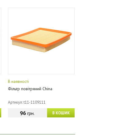
В наявності
Фільтр повітряний China
Артикул: t11-1109111
96
грн.
В КОШИК