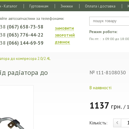
 - Каталог
Гуртовикам
Знижки
Оплата і доставка
яйте автозапчастини за телефонами:
+38
(067) 658-73-58
ЗАМОВИТИ
Режим роботи:
+38
(063) 776-44-22
ЗВОРОТНIЙ
Пн.-пт. : з 09:00 до 18:00
+38
(066) 144-69-59
ДЗВIНОК
атора до компресора 2.0/2.4L
ід радіатора до
№ t11-8108030
В наявності
1137
грн.
/ 1
Кількість: