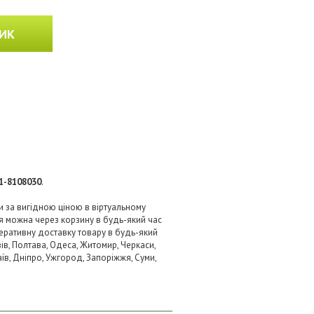
ИК
1-8108030
.
и за вигідною ціною в віртуальному
я можна через корзину в будь-який час
перативну доставку товару в будь-який
ів, Полтава, Одеса, Житомир, Черкаси,
аїв, Дніпро, Ужгород, Запоріжжя, Суми,