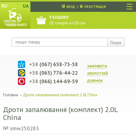
☰
RU
UA
ВХІД
/
РЕЄСТРАЦІЯ
У КОШИКУ:
(
0
) товарів на (
0
) грн.
Пошук
+38
(067) 658-73-58
ЗАМОВИТИ
+38
(063) 776-44-22
ЗВОРОТНIЙ
+38
(066) 144-69-59
ДЗВIНОК
Головна
–
Дроти запалювання (комплект) 2.0L China
Дроти запалювання (комплект) 2.0L
China
№ smw250283