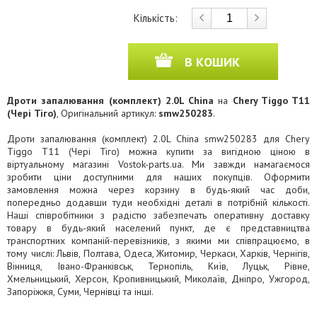
Кількість:
В КОШИК
Дроти запалювання (комплект) 2.0L China
на
Chery Tiggo T11
(Чері Тіго)
, Оригінальний артикул:
smw250283
.
Дроти запалювання (комплект) 2.0L China smw250283 для Chery
Tiggo T11 (Чері Тіго) можна купити за вигідною ціною в
віртуальному магазині Vostok-parts.ua. Ми завжди намагаємося
зробити ціни доступними для наших покупців. Оформити
замовлення можна через корзину в будь-який час доби,
попередньо додавши туди необхідні деталі в потрібній кількості.
Наші співробітники з радістю забезпечать оперативну доставку
товару в будь-який населений пункт, де є представництва
транспортних компаній-перевізників, з якими ми співпрацюємо, в
тому числі: Львів, Полтава, Одеса, Житомир, Черкаси, Харків, Чернігів,
Вінниця, Івано-Франківськ, Тернопіль, Київ, Луцьк, Рівне,
Хмельницький, Херсон, Кропивницький, Миколаїв, Дніпро, Ужгород,
Запоріжжя, Суми, Чернівці та інші.