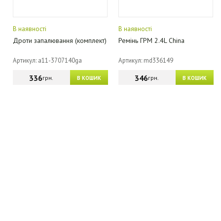
В наявності
В наявності
Дроти запалювання (комплект)
Ремінь ГРМ 2.4L China
Артикул: a11-3707140ga
Артикул: md336149
336
346
грн.
грн.
В КОШИК
В КОШИК