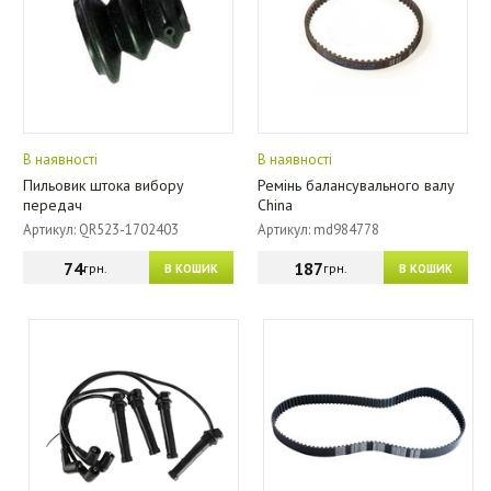
В наявності
В наявності
Пильовик штока вибору
Ремінь балансувального валу
передач
China
Артикул: QR523-1702403
Артикул: md984778
74
187
грн.
грн.
В КОШИК
В КОШИК