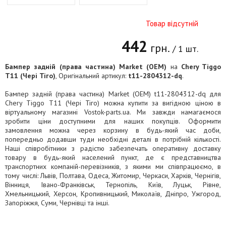
Товар відсутній
442
грн.
/ 1 шт.
Бампер задній (права частина) Market (OEM)
на
Chery Tiggo
T11 (Чері Тіго)
, Оригінальний артикул:
t11-2804312-dq
.
Бампер задній (права частина) Market (OEM) t11-2804312-dq для
Chery Tiggo T11 (Чері Тіго) можна купити за вигідною ціною в
віртуальному магазині Vostok-parts.ua. Ми завжди намагаємося
зробити ціни доступними для наших покупців. Оформити
замовлення можна через корзину в будь-який час доби,
попередньо додавши туди необхідні деталі в потрібній кількості.
Наші співробітники з радістю забезпечать оперативну доставку
товару в будь-який населений пункт, де є представництва
транспортних компаній-перевізників, з якими ми співпрацюємо, в
тому числі: Львів, Полтава, Одеса, Житомир, Черкаси, Харків, Чернігів,
Вінниця, Івано-Франківськ, Тернопіль, Київ, Луцьк, Рівне,
Хмельницький, Херсон, Кропивницький, Миколаїв, Дніпро, Ужгород,
Запоріжжя, Суми, Чернівці та інші.