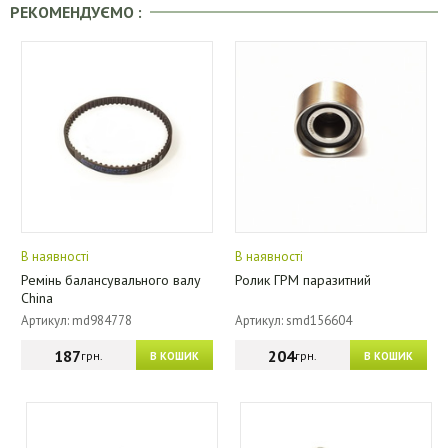
РЕКОМЕНДУЄМО :
В наявності
В наявності
Ремінь балансувального валу
Ролик ГРМ паразитний
China
Артикул: md984778
Артикул: smd156604
187
204
грн.
грн.
В КОШИК
В КОШИК