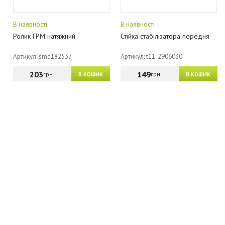
В наявності
В наявності
Ролик ГРМ натяжний
Стійка стабілізатора передня
Артикул: smd182537
Артикул: t11-2906030
203
149
грн.
грн.
В КОШИК
В КОШИК