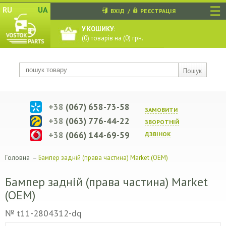
☰
RU
UA
ВХІД
/
РЕЄСТРАЦІЯ
У КОШИКУ:
(
0
) товарів на (
0
) грн.
Пошук
+38
(067) 658-73-58
ЗАМОВИТИ
+38
(063) 776-44-22
ЗВОРОТНIЙ
+38
(066) 144-69-59
ДЗВIНОК
Головна
–
Бампер задній (права частина) Market (OEM)
Бампер задній (права частина) Market
(OEM)
№ t11-2804312-dq