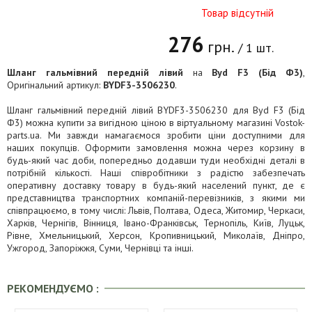
Товар відсутній
276
грн.
/ 1 шт.
Шланг гальмівний передній лівий
на
Byd F3 (Бід Ф3)
,
Оригінальний артикул:
BYDF3-3506230
.
Шланг гальмівний передній лівий BYDF3-3506230 для Byd F3 (Бід
Ф3) можна купити за вигідною ціною в віртуальному магазині Vostok-
parts.ua. Ми завжди намагаємося зробити ціни доступними для
наших покупців. Оформити замовлення можна через корзину в
будь-який час доби, попередньо додавши туди необхідні деталі в
потрібній кількості. Наші співробітники з радістю забезпечать
оперативну доставку товару в будь-який населений пункт, де є
представництва транспортних компаній-перевізників, з якими ми
співпрацюємо, в тому числі: Львів, Полтава, Одеса, Житомир, Черкаси,
Харків, Чернігів, Вінниця, Івано-Франківськ, Тернопіль, Київ, Луцьк,
Рівне, Хмельницький, Херсон, Кропивницький, Миколаїв, Дніпро,
Ужгород, Запоріжжя, Суми, Чернівці та інші.
РЕКОМЕНДУЄМО :