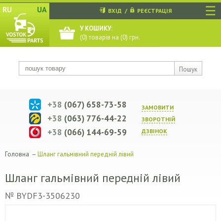
☰
RU
UA
ВХІД
/
РЕЄСТРАЦІЯ
У КОШИКУ:
(
0
) товарів на (
0
) грн.
Пошук
+38
(067) 658-73-58
ЗАМОВИТИ
+38
(063) 776-44-22
ЗВОРОТНIЙ
+38
(066) 144-69-59
ДЗВIНОК
Головна
–
Шланг гальмівний передній лівий
Шланг гальмівний передній лівий
№ BYDF3-3506230