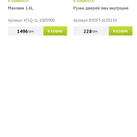
В наявності
В наявності
Маховик 1.6L
Ручка дверей ліва внутрішня
Артикул: 471Q-1L-1005900
Артикул: BYDF3-6105150
1496
228
грн.
грн.
В КОШИК
В КОШИК
МАГАЗИН - КАТАЛОГ