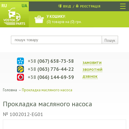
☰
RU
UA
ВХІД
/
РЕЄСТРАЦІЯ
У КОШИКУ:
(
0
) товарів на (
0
) грн.
Пошук
+38
(067) 658-73-58
ЗАМОВИТИ
+38
(063) 776-44-22
ЗВОРОТНIЙ
+38
(066) 144-69-59
ДЗВIНОК
Головна
–
Прокладка масляного насоса
Прокладка масляного насоса
№ 1002012-EG01