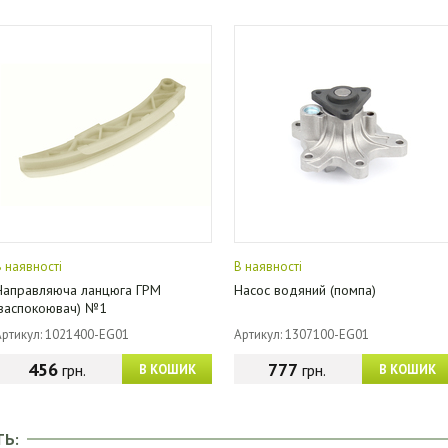
В наявності
В наявності
Направляюча ланцюга ГРМ
Насос водяний (помпа)
(заспокоювач) №1
Артикул: 1021400-EG01
Артикул: 1307100-EG01
456
777
грн.
грн.
В КОШИК
В КОШИК
ТЬ: