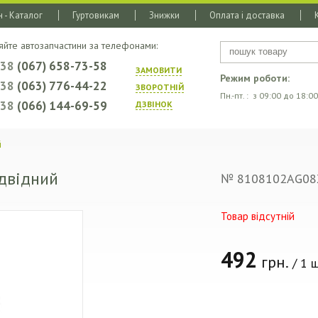
 - Каталог
Гуртовикам
Знижки
Оплата і доставка
яйте автозапчастини за телефонами:
+38
(067) 658-73-58
ЗАМОВИТИ
Режим роботи:
+38
(063) 776-44-22
ЗВОРОТНIЙ
Пн.-пт. : з 09:00 до 18:00
+38
(066) 144-69-59
ДЗВIНОК
й
ідвідний
№ 8108102AG08
Товар відсутній
492
грн.
/ 1 ш