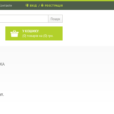
Контакти
ВХІД
/
РЕЄСТРАЦІЯ
Пошук
У КОШИКУ:
(
0
) товарів на (
0
) грн.
XA
т.