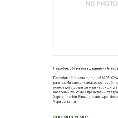
Патрубок обігрівача відвідний
на
Great 
Патрубок обігрівача відвідний 8108102AG
parts.ua. Ми завжди намагаємося зробит
попередньо додавши туди необхідні детал
населений пункт, де є представництва тра
Харків, Чернігів, Вінниця, Івано-Франківс
Чернівці та інші.
РЕКОМЕНДУЄМО :