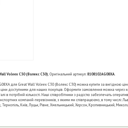
Wall Voleex C30 (Волекс C30)
, Оригінальний артикул:
8108102AG08XA
.
08XA для Great Wall Voleex C30 (Волекс C30) можна купити за вигідною ціно
и ціни доступними для наших покупців. Оформити замовлення можна через к
і в потрібній кількості. Наші співробітники з радістю забезпечать операти
нспортних компаній-перевізників, з якими ми співпрацюємо, в тому числі: Льв
ьк, Тернопіль, Київ, Луцьк, Рівне, Хмельницький, Херсон, Кропивницький, Микол