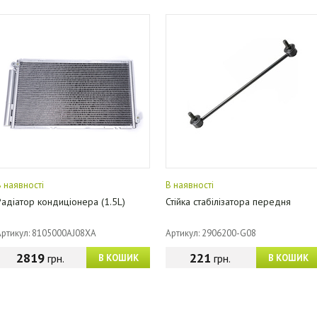
В наявності
В наявності
Радіатор кондиціонера (1.5L)
Стійка стабілізатора передня
Артикул: 8105000AJ08XA
Артикул: 2906200-G08
2819
221
грн.
грн.
В КОШИК
В КОШИК