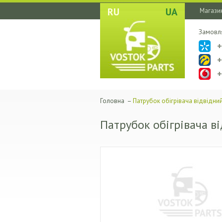
RU
UA
Магазин
Замовл
Головна
–
Патрубок обігрівача відвідни
Патрубок обігрівача в