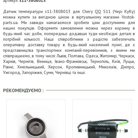
артикул:
s11-3808013
.
Датчик температури s11-3808013 для Chery QQ S11 (Чері КуКу)
можна купити за вигідною ціною в віртуальному магазині Vostok-
parts.ua. Ми завжди намагаємося зробити ціни доступними для
наших покупців. Оформити замовлення можна через корзину в
будь-який час доби, попередньо додавши туди необхідні деталі в
потрібній кількості. Наші співробітники з радістю забезпечать
оперативну доставку товару в будь-який населений пункт, де є
представництва транспортних компаній-перевізників, з якими ми
співпрацюємо, в тому числі: Львів, Полтава, Одеса, Житомир, Черкаси,
Харків, Чернігів, Вінниця, Івано-Франківськ, Тернопіль, Київ, Луцьк,
Рівне, Хмельницький, Херсон, Кропивницький, Миколаїв, Дніпро,
Ужгород, Запоріжжя, Суми, Чернівці та інші.
РЕКОМЕНДУЄМО :