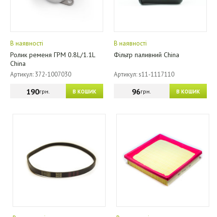
В наявності
В наявності
Ролик ременя ГРМ 0.8L/1.1L
Фільтр паливний China
China
Артикул: 372-1007030
Артикул: s11-1117110
190
96
грн.
грн.
В КОШИК
В КОШИК