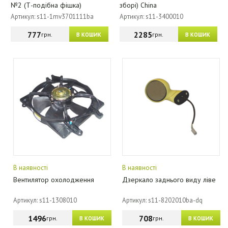
№2 (Т-подібна фішка)
зборі) China
Артикул: s11-1mv3701111ba
Артикул: s11-3400010
777
2285
грн.
грн.
В КОШИК
В КОШИК
В наявності
В наявності
Вентилятор охолодження
Дзеркало заднього виду ліве
Артикул: s11-1308010
Артикул: s11-8202010ba-dq
1496
708
грн.
грн.
В КОШИК
В КОШИК