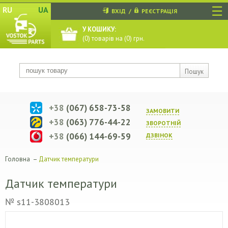
☰
RU
UA
ВХІД
/
РЕЄСТРАЦІЯ
У КОШИКУ:
(
0
) товарів на (
0
) грн.
Пошук
+38
(067) 658-73-58
ЗАМОВИТИ
+38
(063) 776-44-22
ЗВОРОТНIЙ
+38
(066) 144-69-59
ДЗВIНОК
Головна
–
Датчик температури
Датчик температури
№ s11-3808013