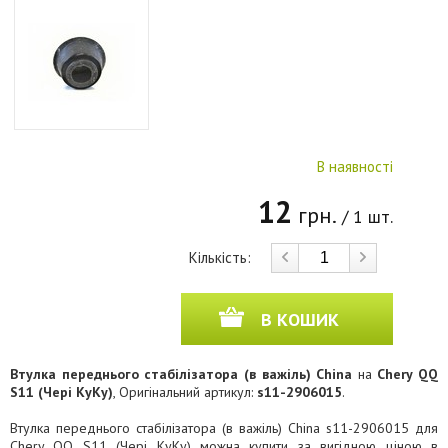
В наявності
12
грн.
/ 1 шт.
Кількість:
В КОШИК
Втулка переднього стабілізатора (в важіль) China
на
Chery QQ
S11 (Чері КуКу)
, Оригінальний артикул:
s11-2906015
.
Втулка переднього стабілізатора (в важіль) China s11-2906015 для
Chery QQ S11 (Чері КуКу) можна купити за вигідною ціною в