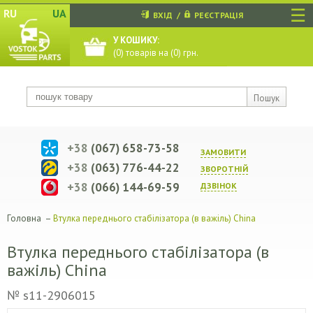
☰
RU
UA
ВХІД
/
РЕЄСТРАЦІЯ
У КОШИКУ:
(
0
) товарів на (
0
) грн.
Пошук
+38
(067) 658-73-58
ЗАМОВИТИ
+38
(063) 776-44-22
ЗВОРОТНIЙ
+38
(066) 144-69-59
ДЗВIНОК
Головна
–
Втулка переднього стабілізатора (в важіль) China
Втулка переднього стабілізатора (в
важіль) China
№ s11-2906015