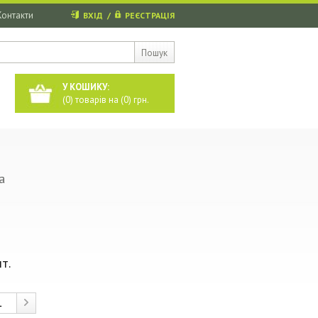
Контакти
ВХІД
/
РЕЄСТРАЦІЯ
Пошук
У КОШИКУ:
(
0
) товарів на (
0
) грн.
a
т.