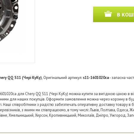
В КОШ
hery QQ S11 (Чері КуКу)
, Оригінальний артикул:
s11-1601020ca
- запасна час
601020ca для Chery QQ S11 (Чері КуКу) можна купити за вигідною ціною в вір
пними для наших покупців. Оформити замовлення можна через корзину в б
ті. Наші співробітники з радістю забезпечать оперативну доставку товару в 
візників, з якими ми співпрацюємо, в тому числі: Львів, Полтава, Одеса, Жит
 Рівне, Хмельницький, Херсон, Кропивницький, Миколаїв, Дніпро, Ужгород, Запо