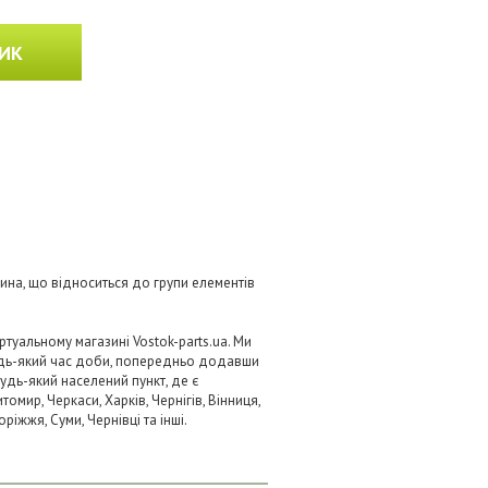
ИК
тина, що відноситься до групи елементів
туальному магазині Vostok-parts.ua. Ми
удь-який час доби, попередньо додавши
будь-який населений пункт, де є
омир, Черкаси, Харків, Чернігів, Вінниця,
ріжжя, Суми, Чернівці та інші.