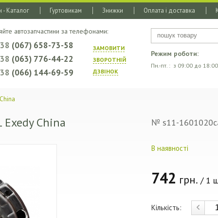
 - Каталог
Гуртовикам
Знижки
Оплата і доставка
яйте автозапчастини за телефонами:
+38
(067) 658-73-58
ЗАМОВИТИ
Режим роботи:
+38
(063) 776-44-22
ЗВОРОТНIЙ
Пн.-пт. : з 09:00 до 18:00
+38
(066) 144-69-59
ДЗВIНОК
China
L Exedy China
№ s11-1601020c
В наявності
742
грн.
/ 1 ш
Кількість: