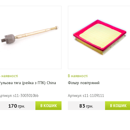
В наявності
В наявності
Рульова тяга (рейка з ГПК) China
Фільтр повітряний
Артикул: s11-3003010bb
Артикул: s11-1109111
170
83
грн.
грн.
В КОШИК
В КОШИК