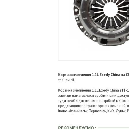
Корзина зчеплення 1.1L Exedy China
на
C
трансмісії.
Корзина зчеплення 1.1L Exedy China s11-1
завжди намагаємося зробити ціни досту
туди необхідні деталі в потрібній кількос
представництва транспортних компаній-пере
Івано-Франківськ, Тернопіль, Київ, Луцьк,
РЕКОМЕНДУЄМО :