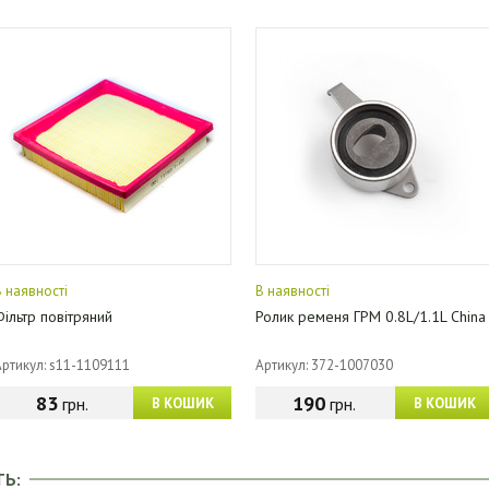
В наявності
В наявності
Фільтр повітряний
Ролик ременя ГРМ 0.8L/1.1L China
Артикул: s11-1109111
Артикул: 372-1007030
83
190
грн.
грн.
В КОШИК
В КОШИК
ТЬ: