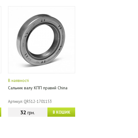
В наявності
Сальник валу КПП правий China
Артикул: QR512-1701153
32
грн.
В КОШИК