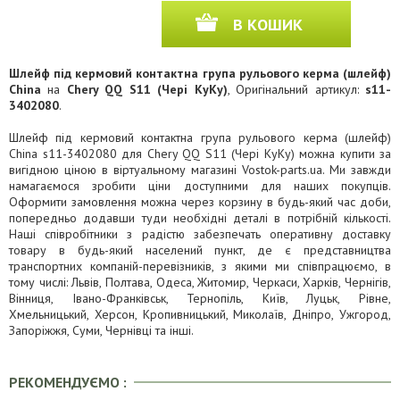
В КОШИК
Шлейф під кермовий контактна група рульового керма (шлейф)
China
на
Chery QQ S11 (Чері КуКу)
, Оригінальний артикул:
s11-
3402080
.
Шлейф під кермовий контактна група рульового керма (шлейф)
China s11-3402080 для Chery QQ S11 (Чері КуКу) можна купити за
вигідною ціною в віртуальному магазині Vostok-parts.ua. Ми завжди
намагаємося зробити ціни доступними для наших покупців.
Оформити замовлення можна через корзину в будь-який час доби,
попередньо додавши туди необхідні деталі в потрібній кількості.
Наші співробітники з радістю забезпечать оперативну доставку
товару в будь-який населений пункт, де є представництва
транспортних компаній-перевізників, з якими ми співпрацюємо, в
тому числі: Львів, Полтава, Одеса, Житомир, Черкаси, Харків, Чернігів,
Вінниця, Івано-Франківськ, Тернопіль, Київ, Луцьк, Рівне,
Хмельницький, Херсон, Кропивницький, Миколаїв, Дніпро, Ужгород,
Запоріжжя, Суми, Чернівці та інші.
РЕКОМЕНДУЄМО :