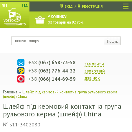
☰
RU
UA
ВХІД
/
РЕЄСТРАЦІЯ
У КОШИКУ:
(
0
) товарів на (
0
) грн.
Пошук
+38
(067) 658-73-58
ЗАМОВИТИ
+38
(063) 776-44-22
ЗВОРОТНIЙ
+38
(066) 144-69-59
ДЗВIНОК
Головна
–
Шлейф під кермовий контактна група рульового керма
(шлейф) China
Шлейф під кермовий контактна група
рульового керма (шлейф) China
№ s11-3402080