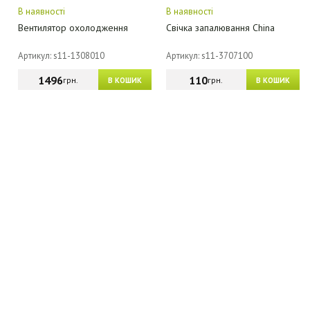
В наявності
В наявності
Вентилятор охолодження
Свічка запалювання China
Артикул: s11-1308010
Артикул: s11-3707100
1496
110
грн.
грн.
В КОШИК
В КОШИК