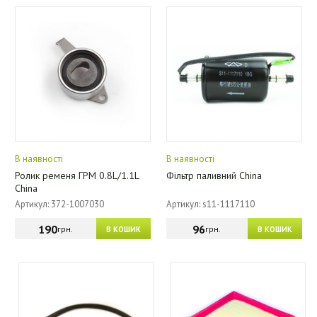
В наявності
В наявності
Ролик ременя ГРМ 0.8L/1.1L
Фільтр паливний China
China
Артикул: 372-1007030
Артикул: s11-1117110
190
96
грн.
грн.
В КОШИК
В КОШИК