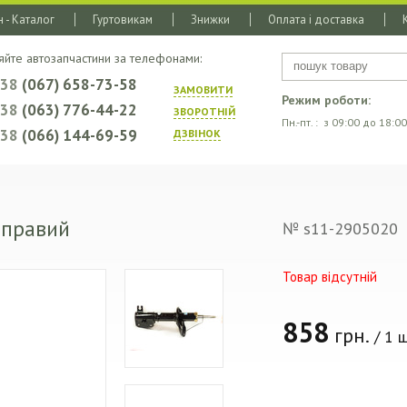
 - Каталог
Гуртовикам
Знижки
Оплата і доставка
яйте автозапчастини за телефонами:
+38
(067) 658-73-58
ЗАМОВИТИ
Режим роботи:
+38
(063) 776-44-22
ЗВОРОТНIЙ
Пн.-пт. : з 09:00 до 18:00
+38
(066) 144-69-59
ДЗВIНОК
 правий
№ s11-2905020
Товар відсутній
858
грн.
/ 1 ш