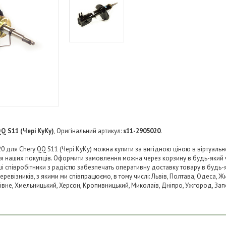
QQ S11 (Чері КуКу)
, Оригінальний артикул:
s11-2905020
.
 для Chery QQ S11 (Чері КуКу) можна купити за вигідною ціною в віртуально
ля наших покупців. Оформити замовлення можна через корзину в будь-який
аші співробітники з радістю забезпечать оперативну доставку товару в будь-
візників, з якими ми співпрацюємо, в тому числі: Львів, Полтава, Одеса, Жит
 Рівне, Хмельницький, Херсон, Кропивницький, Миколаїв, Дніпро, Ужгород, Запо