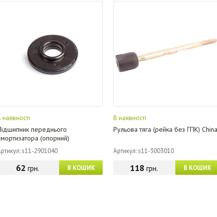
В наявності
В наявності
Підшипник переднього
Рульова тяга (рейка без ГПК) Chin
амортизатора (опорний)
Артикул: s11-2901040
Артикул: s11-3003010
62
118
грн.
грн.
В КОШИК
В КОШИК