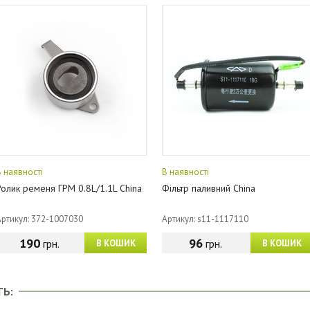
В наявності
В наявності
Ролик ременя ГРМ 0.8L/1.1L China
Фільтр паливний China
Артикул: 372-1007030
Артикул: s11-1117110
190
96
грн.
грн.
В КОШИК
В КОШИК
ТЬ: