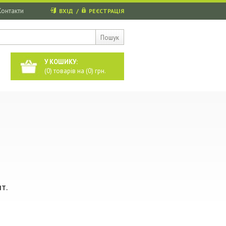
Контакти
ВХІД
/
РЕЄСТРАЦІЯ
Пошук
У КОШИКУ:
(
0
) товарів на (
0
) грн.
т.