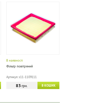
В наявності
Фільтр повітряний
Артикул: s11-1109111
83
грн.
В КОШИК