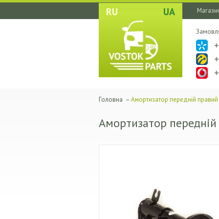
RU
UA
Магазин
Замовл
Головна
–
Амортизатор передній правий
Амортизатор передній