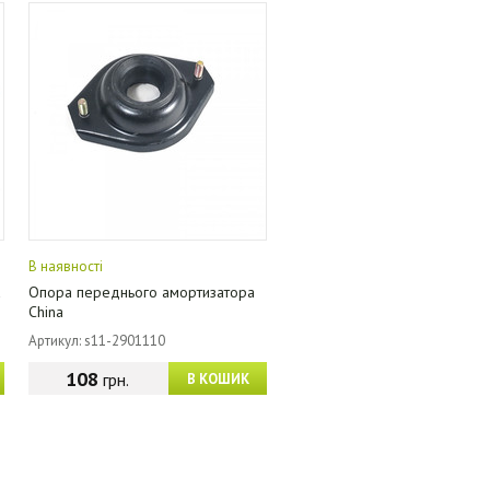
В наявності
a
Опора переднього амортизатора
China
Артикул: s11-2901110
108
грн.
В КОШИК