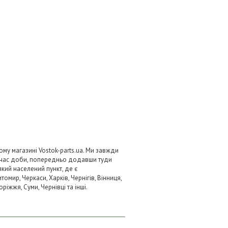
му магазині Vostok-parts.ua. Ми завжди
 час доби, попередньо додавши туди
який населений пункт, де є
омир, Черкаси, Харків, Чернігів, Вінниця,
ріжжя, Суми, Чернівці та інші.