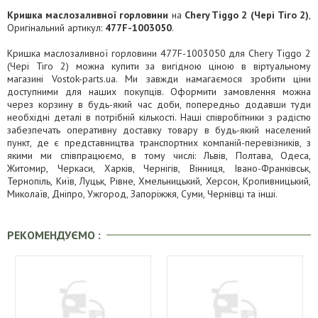
Кришка маслозаливної горловини
на
Chery Tiggo 2 (Чері Тіго 2)
,
Оригінальний артикул:
477F-1003050
.
Кришка маслозаливної горловини 477F-1003050 для Chery Tiggo 2
(Чері Тіго 2) можна купити за вигідною ціною в віртуальному
магазині Vostok-parts.ua. Ми завжди намагаємося зробити ціни
доступними для наших покупців. Оформити замовлення можна
через корзину в будь-який час доби, попередньо додавши туди
необхідні деталі в потрібній кількості. Наші співробітники з радістю
забезпечать оперативну доставку товару в будь-який населений
пункт, де є представництва транспортних компаній-перевізників, з
якими ми співпрацюємо, в тому числі: Львів, Полтава, Одеса,
Житомир, Черкаси, Харків, Чернігів, Вінниця, Івано-Франківськ,
Тернопіль, Київ, Луцьк, Рівне, Хмельницький, Херсон, Кропивницький,
Миколаїв, Дніпро, Ужгород, Запоріжжя, Суми, Чернівці та інші.
РЕКОМЕНДУЄМО :