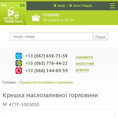
☰
RU
UA
ВХІД
/
РЕЄСТРАЦІЯ
У КОШИКУ:
(
0
) товарів на (
0
) грн.
Пошук
+38
(067) 658-73-58
ЗАМОВИТИ
+38
(063) 776-44-22
ЗВОРОТНIЙ
+38
(066) 144-69-59
ДЗВIНОК
Головна
–
Кришка маслозаливної горловини
Кришка маслозаливної горловини
№ 477F-1003050