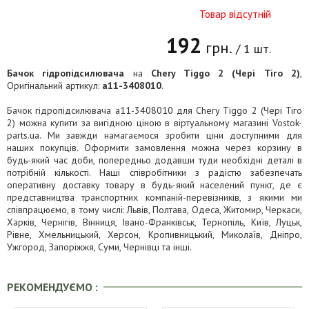
Товар відсутній
192
грн.
/ 1 шт.
Бачок гідропідсилювача
на
Chery Tiggo 2 (Чері Тіго 2)
,
Оригінальний артикул:
a11-3408010
.
Бачок гідропідсилювача a11-3408010 для Chery Tiggo 2 (Чері Тіго
2) можна купити за вигідною ціною в віртуальному магазині Vostok-
parts.ua. Ми завжди намагаємося зробити ціни доступними для
наших покупців. Оформити замовлення можна через корзину в
будь-який час доби, попередньо додавши туди необхідні деталі в
потрібній кількості. Наші співробітники з радістю забезпечать
оперативну доставку товару в будь-який населений пункт, де є
представництва транспортних компаній-перевізників, з якими ми
співпрацюємо, в тому числі: Львів, Полтава, Одеса, Житомир, Черкаси,
Харків, Чернігів, Вінниця, Івано-Франківськ, Тернопіль, Київ, Луцьк,
Рівне, Хмельницький, Херсон, Кропивницький, Миколаїв, Дніпро,
Ужгород, Запоріжжя, Суми, Чернівці та інші.
РЕКОМЕНДУЄМО :