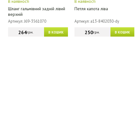
В наявності
В наявності
Шланг гальмівний задній лівий
Петля капота ліва
верхній
Артикул: J69-3561070
Артикул: a13-8402030-dy
264
250
грн.
грн.
В КОШИК
В КОШИК
МАГАЗИН - КАТАЛОГ