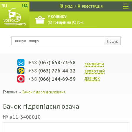
☰
RU
UA
ВХІД
/
РЕЄСТРАЦІЯ
У КОШИКУ:
(
0
) товарів на (
0
) грн.
Пошук
+38
(067) 658-73-58
ЗАМОВИТИ
+38
(063) 776-44-22
ЗВОРОТНIЙ
+38
(066) 144-69-59
ДЗВIНОК
Головна
–
Бачок гідропідсилювача
Бачок гідропідсилювача
№ a11-3408010